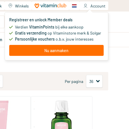
k
Winkels
Account
Jouw winkelwagen
Registreer en unlock Member deals
Je hebt nog geen producten
Verdien
VitaminPoints
bij elke aankoop
Gratis verzending
op Vitaminstore merk & Solgar
Persoonlijke vouchers
o.b.v. jouw interesses
en
Aanbiedingen
Member
deals
Advies
Nu aanmaken
Per pagina
(1)
(2)
Sensitive
Gezichtsolie Sensitive Herstel
50 ml
osmetica
Weleda natuurcosmetica