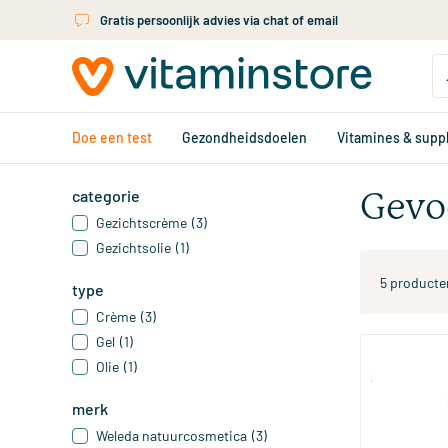
Ga naar de hoofdinhoud
Gratis persoonlijk advies via chat of email
Doe een test
Gezondheidsdoelen
Vitamines & sup
categorie
Gevo
Gezichtscrème
(3)
Gezichtsolie
(1)
5 producte
type
Crème
(3)
Gel
(1)
Olie
(1)
Superskin se
merk
50 ml
Weleda natuurcosmetica
(3)
Chi