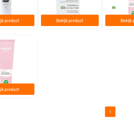
25
.
17
.
vanaf
00
99
jk product
Bekijk product
Bekijk 
me Sensitive
 Light
urcosmetica
jk product
1