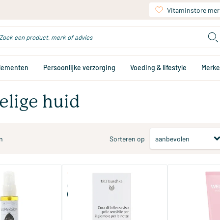
Vitaminstore mer
plementen
Persoonlijke verzorging
Voeding & lifestyle
Merk
elige huid
n
Sorteren op
(1)
nsitive oil
Conditioner Gevoelige Huid
Gezichtscrème 
(voorheen Huidconditioner S)
Hydraterend
10/​50 ampullen
30 ml
Dr Hauschka
Weleda natuurc