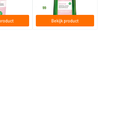
17
.
99
product
Bekijk product