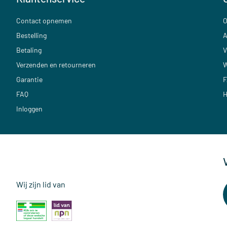
Contact opnemen
O
Bestelling
A
Betaling
V
Verzenden en retourneren
W
Garantie
F
FAQ
H
Inloggen
Wij zijn lid van