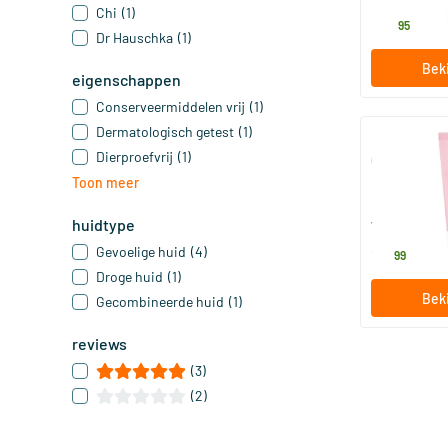
Chi
(1)
29
.
95
Dr Hauschka
(1)
Beki
eigenschappen
Conserveermiddelen vrij
(1)
Dermatologisch getest
(1)
Dierproefvrij
(1)
Gezichtscre
Hydraterend
Toon meer
30 ml
huidtype
Weleda natu
Gevoelige huid
(4)
16
.
99
Droge huid
(1)
Beki
Gecombineerde huid
(1)
reviews
(3)
(2)