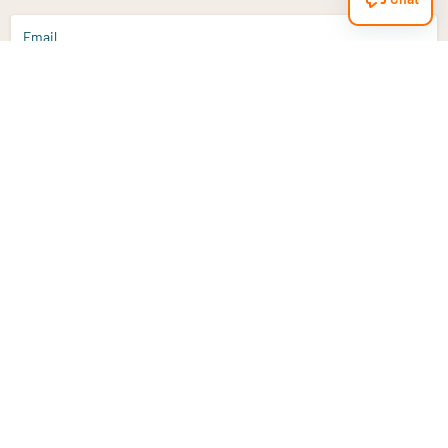
Email
Aanmelden
Heb je een vraag?
Email
info@vitaminstore.nl
Chat
Reactietijd 1-2 werkdagen
9-17u (indien onl
Klantenservice