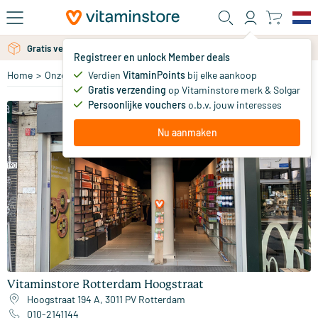
Ga naar de hoofdinhoud
Gratis verzending vanaf 25 euro
Gratis persoonlijk advies via chat of email
Registreer en unlock Member deals
Verdien
VitaminPoints
bij elke aankoop
Home
>
Onze winkels
>
Vitaminstore Rotterdam Hoogstraat
Gratis verzending
op Vitaminstore merk & Solgar
Persoonlijke vouchers
o.b.v. jouw interesses
Nu aanmaken
Vitaminstore Rotterdam Hoogstraat
Hoogstraat 194 A, 3011 PV Rotterdam
010-2141144