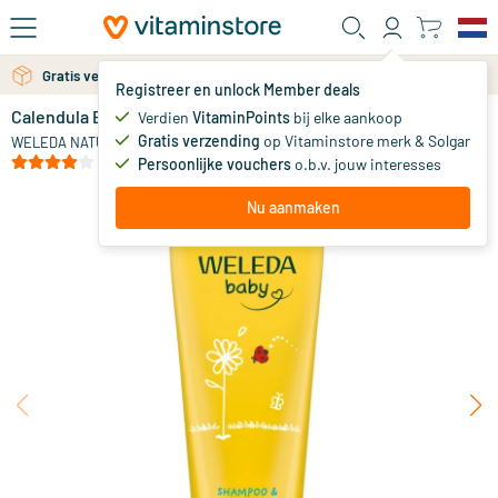
Ga naar de hoofdinhoud
Gratis verzending vanaf 25 euro
Gratis persoonlijk advies via chat of email
Registreer en unlock Member deals
Calendula Baby Shampoo & Douchecreme
op voorraad
Verdien
VitaminPoints
bij elke aankoop
Gratis verzending
op Vitaminstore merk & Solgar
8
.
WELEDA NATUURCOSMETICA
99
vanaf
(8)
Persoonlijke vouchers
o.b.v. jouw interesses
Nu aanmaken