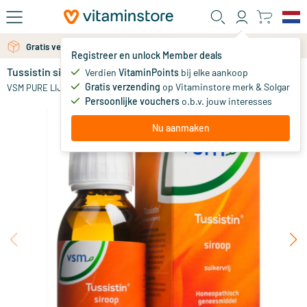
Ga naar de hoofdinhoud
Gratis verzending vanaf 25 euro
Gratis persoonlijk advies via chat of email
Registreer en unlock Member deals
Tussistin siroop suikervrij
Verdien
VitaminPoints
bij elke aankoop
0
Gratis verzending
op Vitaminstore merk & Solgar
VSM PURE LIJFKRACHT
Persoonlijke vouchers
o.b.v. jouw interesses
Nu aanmaken