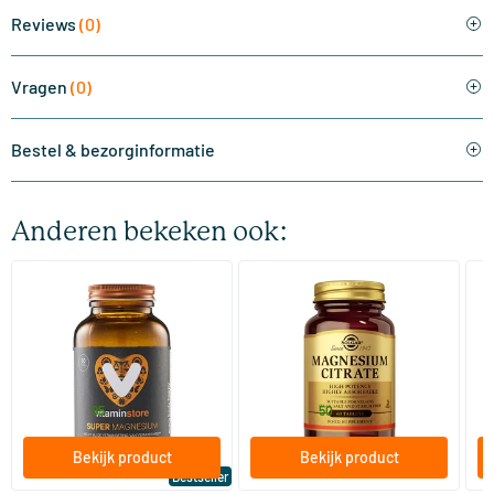
Reviews
(0)
Vragen
(0)
Bestel & bezorginformatie
Anderen bekeken ook:
(510)
(287)
Super Magnesium
Magnesium Citrate
Bi
(Magnesium Citraat)
60/​120 tabletten
60/​120 tabletten
Vitaminstore
Solgar Vitamins
Bi
19
.
16
.
vanaf
vanaf
v
95
50
Bekijk product
Bekijk product
Bestseller