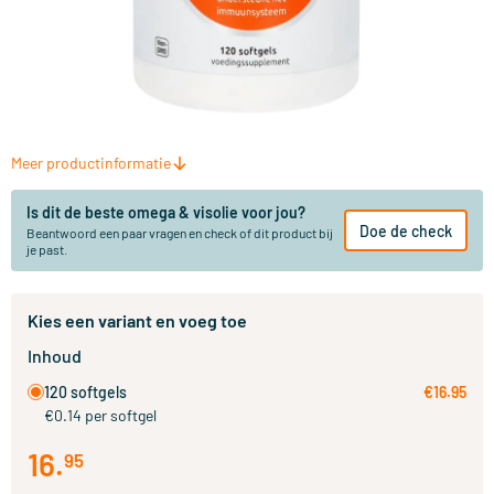
Meer productinformatie
Is dit de beste omega & visolie voor jou?
Doe de check
Beantwoord een paar vragen en check of dit product bij
je past.
Kies een variant en voeg toe
Inhoud
120 softgels
€16.95
€0.14 per softgel
16
.
95