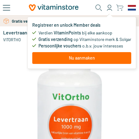
Ga naar de hoofdinhoud
Gratis verzending vanaf 25 euro
Registreer en unlock Member deals
Levertraan 1000 mg
op voorraad
Verdien
VitaminPoints
bij elke aankoop
Gratis verzending
op Vitaminstore merk & Solgar
16
.
VITORTHO
95
Persoonlijke vouchers
o.b.v. jouw interesses
Nu aanmaken