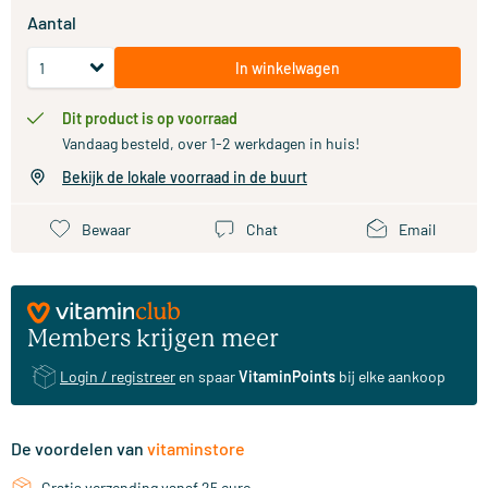
Aantal
In winkelwagen
Dit product is op voorraad
Vandaag besteld, over 1-2 werkdagen in huis!
Bekijk de lokale voorraad in de buurt
Bewaar
Chat
Email
Members krijgen meer
Login / registreer
en spaar
VitaminPoints
bij elke aankoop
De voordelen van
vitaminstore
Gratis verzending vanaf 25 euro