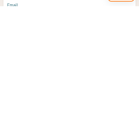
Email
Aanmelden
Heb je een vraag?
Email
info@vitaminstore.nl
Chat
Reactietijd 1-2 werkdagen
9-17u (indien onl
Klantenservice
Contact opnemen