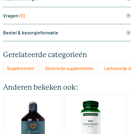
Vragen
(0)
Bestel & bezorginformatie
Gerelateerde categorieën
Supplementen
Glutenvrije supplementen
Lactosevrije s
Anderen bekeken ook:
(15)
Bio-actief Silicium
1017 Glycocomplex
DI
500/​1000 ml
60 Plantaardige capsules
Vitaminstore
AOV Voedingssupplementen
Vi