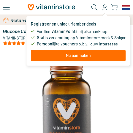
Ga naar de hoofdinhoud
Gratis verzending vanaf 25 euro
Gratis persoonlijk advies via chat of email
Registreer en unlock Member deals
Glucose Control
op voorraad
Verdien
VitaminPoints
bij elke aankoop
Gratis verzending
op Vitaminstore merk & Solgar
39
.
VITAMINSTORE
95
(3)
Persoonlijke vouchers
o.b.v. jouw interesses
Nu aanmaken