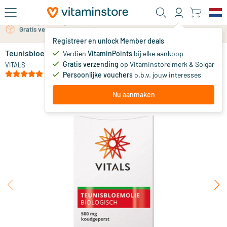
Ga naar de hoofdinhoud
Gratis persoonlijk advies via chat of email
Registreer en unlock Member deals
Teunisbloemolie 500 mg Biologisch
op voorraad
Verdien
VitaminPoints
bij elke aankoop
Gratis verzending
op Vitaminstore merk & Solgar
24
.
VITALS
95
(3)
Persoonlijke vouchers
o.b.v. jouw interesses
Nu aanmaken