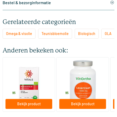
Bestel & bezorginformatie
Gerelateerde categorieën
Omega & visolie
Teunisbloemolie
Biologisch
GLA
Anderen bekeken ook:
Borageolie 500 mg
Levertraan 1000 mg
Fa
Biologisch
100 softgels
120 softgels
Vitals
Vitortho
Vi
27
.
16
.
v
95
95
Bekijk product
Bekijk product