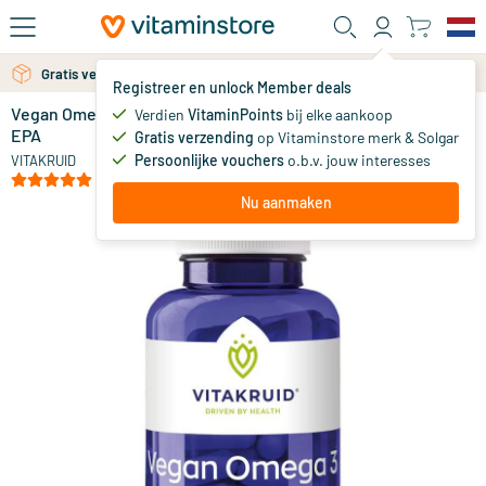
Ga naar de hoofdinhoud
Gratis verzending vanaf 25 euro
Gratis persoonlijk advies via chat of email
Registreer en unlock Member deals
Vegan Omega 3 1000 Triglyceriden 300 DHA 100
op voorraad
Verdien
VitaminPoints
bij elke aankoop
EPA
Gratis verzending
op Vitaminstore merk & Solgar
59
.
90
Persoonlijke vouchers
o.b.v. jouw interesses
VITAKRUID
(1)
Nu aanmaken