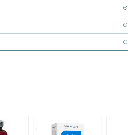
roïtine
Gewricht
Atrimove 2 p