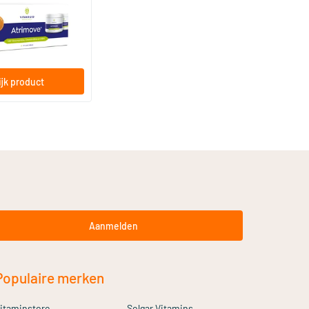
jk product
Aanmelden
Populaire merken
itaminstore
Solgar Vitamins