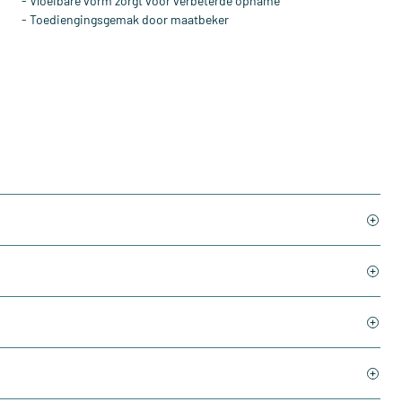
- Vloeibare vorm zorgt voor verbeterde opname
- Toediengingsgemak door maatbeker