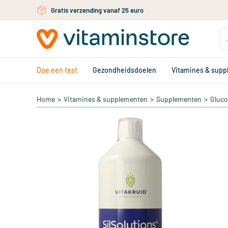
Ga naar de hoofdinhoud
Gratis verzending vanaf 25 euro
Doe een test
Gezondheidsdoelen
Vitamines & sup
Home
>
Vitamines & supplementen
>
Supplementen
>
Gluc