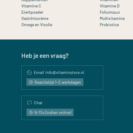
Vitamine C
Vitamine D
Eiwitpoeder
Foliumzuur
Gezichtscrème
Multivitamine
Omega en Visolie
Probiotica
Heb je een vraag?
Email
info@vitaminstore.nl
Reactietijd 1-2 werkdagen
Chat
9-17u (indien online)