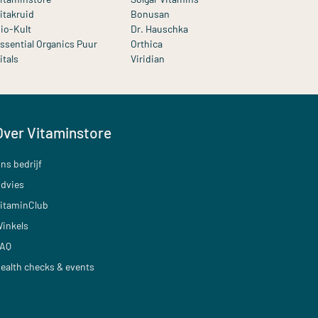
itakruid
Bonusan
io-Kult
Dr. Hauschka
ssential Organics Puur
Orthica
itals
Viridian
Over Vitaminstore
ns bedrijf
dvies
itaminClub
inkels
AQ
ealth checks & events