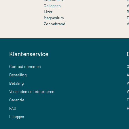
Collageen
V
IJzer
B
Magnesium
E
Zonnebrand
V
Klantenservice
Contact opnemen
O
Bestelling
A
Betaling
V
Verzenden en retourneren
W
Garantie
F
FAQ
H
Inloggen