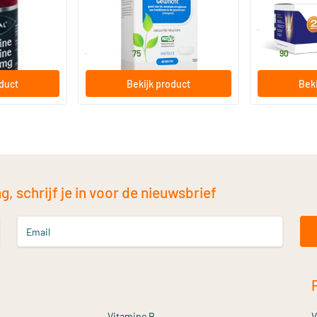
60/​120 tabletten
880 gram
New Care
Vitakruid
25
.
114
.
vanaf
75
90
oduct
Bekijk product
Beki
, schrijf je in voor de nieuwsbrief
Email
Vitamine B
V