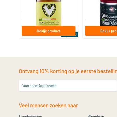
60/​120 tabletten
60/​150 tabletten
Vitaminstore
Lucovitaal
24
.
19
.
vanaf
vanaf
95
99
Bekijk product
Bekijk pr
Top rated
Ontvang 10% korting op je eerste bestelling
Voornaam (optioneel)
Veel mensen zoeken naar
Supplementen
Vitaminen