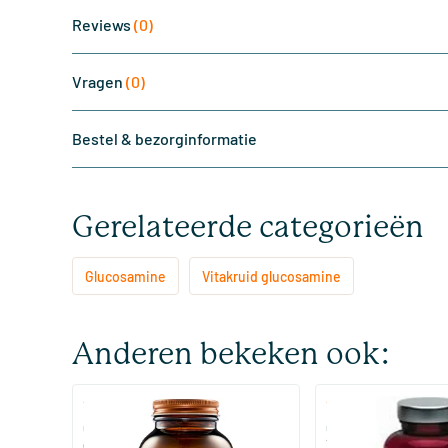
Reviews
(0)
Vragen
(0)
Bestel & bezorginformatie
Gerelateerde categorieën
Glucosamine
Vitakruid glucosamine
Anderen bekeken ook:
(36)
(6)
GlucoChondro MSM (met
Glucosamine Chond
glucosamine)
1500/500 mg