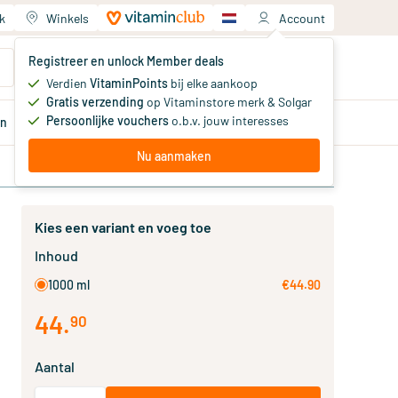
k
Winkels
Account
Jouw winkelwagen
Registreer en unlock Member deals
Je hebt nog geen producten
Verdien
VitaminPoints
bij elke aankoop
Gratis verzending
op Vitaminstore merk & Solgar
Persoonlijke vouchers
o.b.v. jouw interesses
en
Aanbiedingen
Member
deals
Advies
Nu aanmaken
Kies een variant en voeg toe
Inhoud
1000 ml
€44.90
44
.
90
Aantal