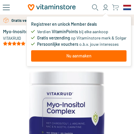
Ga naar de hoofdinhoud
Gratis verzending vanaf 25 euro
Gratis persoonlijk advies via chat of email
Registreer en unlock Member deals
Myo-Inositol Complex
op voorraad
Verdien
VitaminPoints
bij elke aankoop
Gratis verzending
op Vitaminstore merk & Solgar
29
.
VITAKRUID
90
(2)
Persoonlijke vouchers
o.b.v. jouw interesses
Nu aanmaken