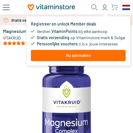
Ga naar de hoofdinhoud
Gratis verzending vanaf 25 euro
Gratis persoonlijk advies via chat of email
Registreer en unlock Member deals
Magnesium Complex
op voorraad
Verdien
VitaminPoints
bij elke aankoop
Gratis verzending
op Vitaminstore merk & Solgar
19
.
VITAKRUID
90
(1)
Persoonlijke vouchers
o.b.v. jouw interesses
Nu aanmaken