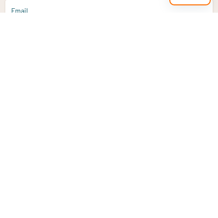
Email
Aanmelden
Heb je een vraag?
Email
info@vitaminstore.nl
Chat
Reactietijd 1-2 werkdagen
9-17u (indien onl
Klantenservice
Contact opnemen