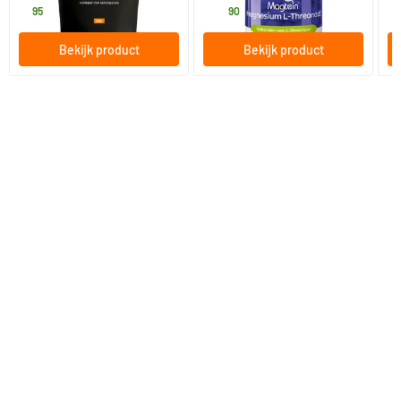
7
.
49
.
v
95
90
Bekijk product
Bekijk product