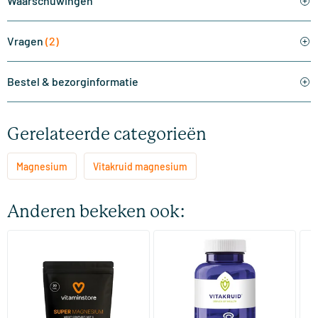
Waarschuwingen
Vragen
(2)
Bestel & bezorginformatie
Gerelateerde categorieën
Magnesium
Vitakruid magnesium
Anderen bekeken ook:
(1)
Super Magnesium mini
Magnesium L-Threonaat
Ma
verpakking
Magtein
20 tabletten
90 vegicaps
Vitaminstore
Vitakruid
Or