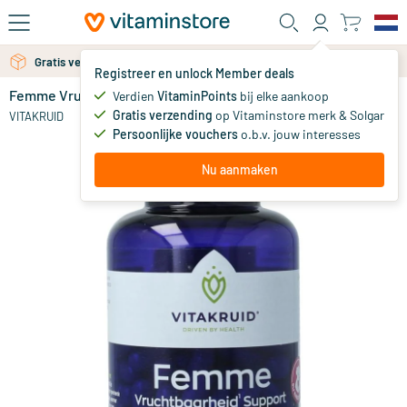
Ga naar de hoofdinhoud
Gratis persoonlijk advies via chat of email
Gratis verzending vanaf 25 euro
Registreer en unlock Member deals
Femme Vruchtbaarheid Support
op voorraad
Verdien
VitaminPoints
bij elke aankoop
Gratis verzending
op Vitaminstore merk & Solgar
34
.
VITAKRUID
90
Persoonlijke vouchers
o.b.v. jouw interesses
Nu aanmaken