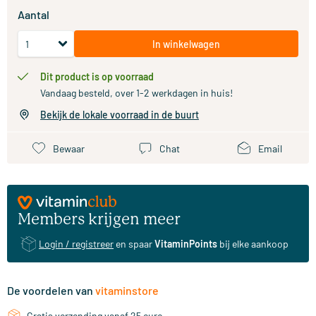
Aantal
In winkelwagen
Dit product is op voorraad
Vandaag besteld, over 1-2 werkdagen in huis!
Bekijk de lokale voorraad in de buurt
Bewaar
Chat
Email
Members krijgen meer
Login / registreer
en spaar
VitaminPoints
bij elke aankoop
De voordelen van
vitaminstore
Gratis verzending vanaf 25 euro