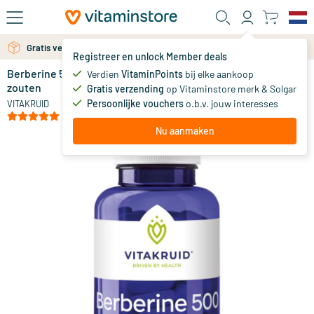
Ga naar de hoofdinhoud
Gratis persoonlijk advies via chat of email
Gratis verzending vanaf 25 euro
Registreer en unlock Member deals
Berberine 500 Rebersa 97-102% berberine
op voorraad
Verdien
VitaminPoints
bij elke aankoop
zouten
Gratis verzending
op Vitaminstore merk & Solgar
51
.
90
Persoonlijke vouchers
o.b.v. jouw interesses
VITAKRUID
(1)
Nu aanmaken