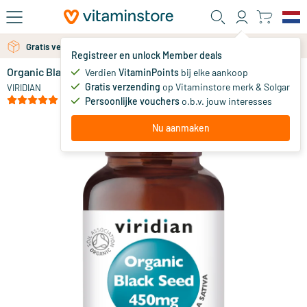
Ga naar de hoofdinhoud
Gratis verzending vanaf 25 euro
Gratis persoonlijk advies via chat of email
Registreer en unlock Member deals
Organic Black Seed capsules
op voorraad
Verdien
VitaminPoints
bij elke aankoop
Gratis verzending
op Vitaminstore merk & Solgar
13
.
VIRIDIAN
95
vanaf
(5)
Persoonlijke vouchers
o.b.v. jouw interesses
Nu aanmaken