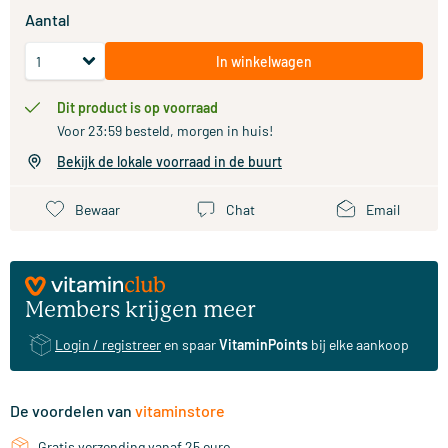
Aantal
In winkelwagen
Dit product is op voorraad
Voor 23:59 besteld, morgen in huis!
Bekijk de lokale voorraad in de buurt
Bewaar
Chat
Email
Members krijgen meer
Login / registreer
en spaar
VitaminPoints
bij elke aankoop
De voordelen van
vitaminstore
Gratis verzending vanaf 25 euro