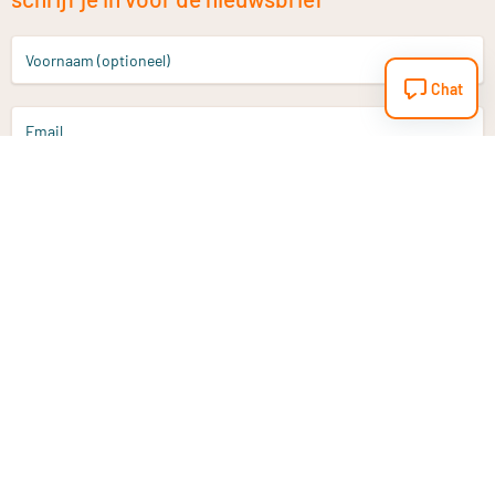
Voornaam (optioneel)
Chat
Email
Aanmelden
Heb je een vraag?
Email
info@vitaminstore.nl
Chat
Reactietijd 1-2 werkdagen
9-17u (indien onl