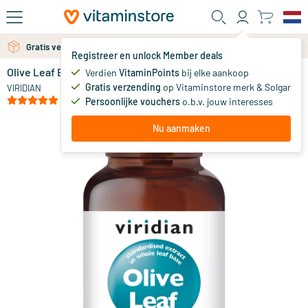
Ga naar de hoofdinhoud
Gratis verzending vanaf 25 euro
Gratis persoonlijk advies via chat of email
Registreer en unlock Member deals
Olive Leaf Extract
op voorraad
Verdien
VitaminPoints
bij elke aankoop
Gratis verzending
op Vitaminstore merk & Solgar
28
.
VIRIDIAN
95
(1)
Persoonlijke vouchers
o.b.v. jouw interesses
Nu aanmaken