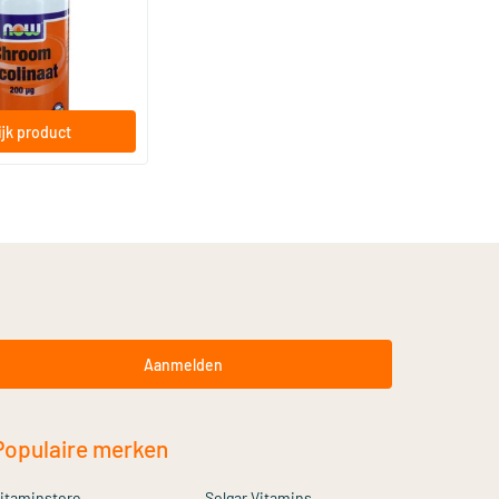
ardige capsules
jk product
Aanmelden
Populaire merken
itaminstore
Solgar Vitamins