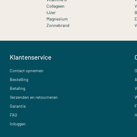
Collageen
V
IJzer
B
Magnesium
E
Zonnebrand
V
Klantenservice
Contact opnemen
O
Bestelling
A
Betaling
V
Verzenden en retourneren
W
Garantie
F
FAQ
H
Inloggen