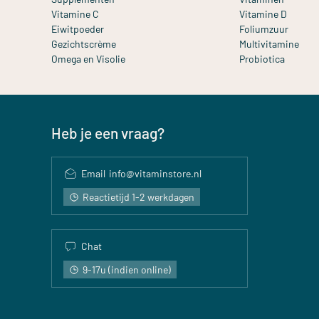
Vitamine C
Vitamine D
Eiwitpoeder
Foliumzuur
Gezichtscrème
Multivitamine
Omega en Visolie
Probiotica
Heb je een vraag?
Email
info@vitaminstore.nl
Reactietijd 1-2 werkdagen
Chat
9-17u (indien online)