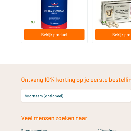
100 tabletten
60 tabletten
Orthovitaal
Pharma Nord
18
.
18
.
99
50
Bekijk product
Bekijk pr
Ontvang 10% korting op je eerste bestelling
Voornaam (optioneel)
Veel mensen zoeken naar
Supplementen
Vitaminen