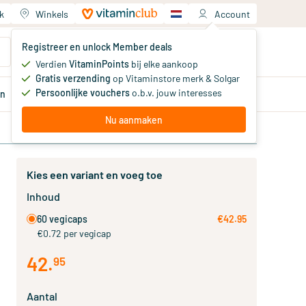
k
Winkels
Account
Jouw winkelwagen
Registreer en unlock Member deals
Je hebt nog geen producten
Verdien
VitaminPoints
bij elke aankoop
Gratis verzending
op Vitaminstore merk & Solgar
Persoonlijke vouchers
o.b.v. jouw interesses
en
Aanbiedingen
Member
deals
Advies
Nu aanmaken
Kies een variant en voeg toe
Inhoud
60 vegicaps
€42.95
€0.72 per vegicap
42
.
95
Aantal