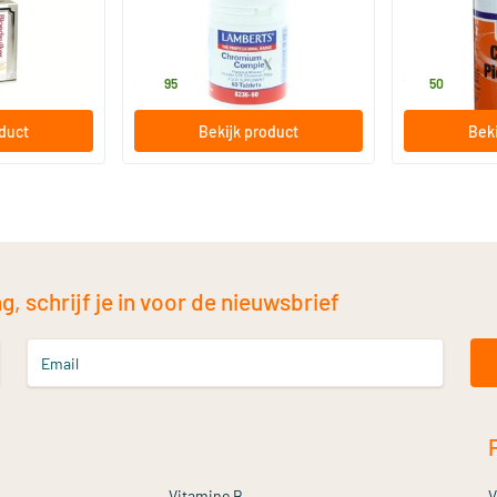
60 tabletten
100 Planta
Lamberts
NOW
28
.
15
.
95
50
oduct
Bekijk product
Beki
, schrijf je in voor de nieuwsbrief
Email
Vitamine B
V