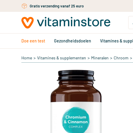
Gratis verzending vanaf 25 euro
Gratis persoonlijk advies via chat of email
Ga naar de hoofdinhoud
Doe een test
Gezondheidsdoelen
Vitamines & sup
Home
>
Vitamines & supplementen
>
Mineralen
>
Chroom
>