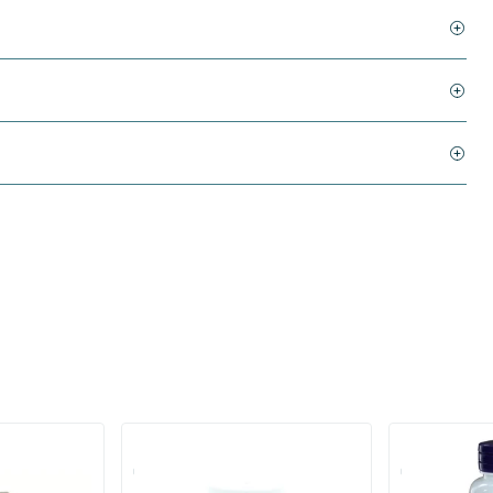
dsuiker
Chroom complex
Chromium pi