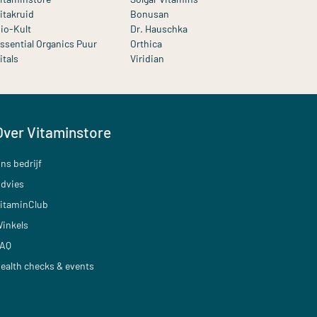
itakruid
Bonusan
io-Kult
Dr. Hauschka
ssential Organics Puur
Orthica
itals
Viridian
Over Vitaminstore
ns bedrijf
dvies
itaminClub
inkels
AQ
ealth checks & events