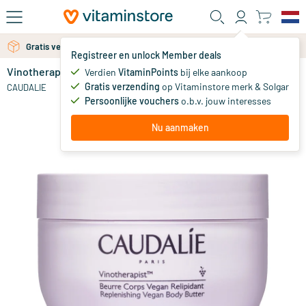
Ga naar de hoofdinhoud
Gratis verzending vanaf 25 euro
Gratis persoonlijk advies via chat of email
Registreer en unlock Member deals
Vinotherapist Herstellende Vegan Body Butter
op voorraad
Verdien
VitaminPoints
bij elke aankoop
Gratis verzending
op Vitaminstore merk & Solgar
22
.
CAUDALIE
10
Persoonlijke vouchers
o.b.v. jouw interesses
Nu aanmaken