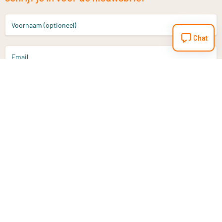
Voornaam (optioneel)
Chat
Email
Aanmelden
Heb je een vraag?
Email
info@vitaminstore.nl
Chat
Reactietijd 1-2 werkdagen
9-17u (indien onl