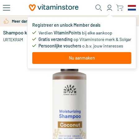
Ga naar de hoofdinhoud
Meer dan 325.000 tevreden klanten per jaar
Registreer en unlock Member deals
Shampoo kokosnoot
op voorraad
Verdien
VitaminPoints
bij elke aankoop
Gratis verzending
op Vitaminstore merk & Solgar
8
.
URTEKRAM
99
vanaf
Persoonlijke vouchers
o.b.v. jouw interesses
Nu aanmaken