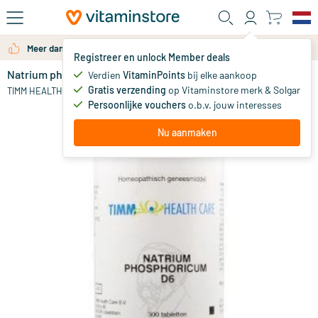
Ga naar de hoofdinhoud
Meer dan 325.000 tevreden klanten per jaar
Registreer en unlock Member deals
Natrium phosphoricum D6 9 Schussler
Verdien
VitaminPoints
bij elke aankoop
0
Gratis verzending
op Vitaminstore merk & Solgar
TIMM HEALTH CARE
Persoonlijke vouchers
o.b.v. jouw interesses
Nu aanmaken