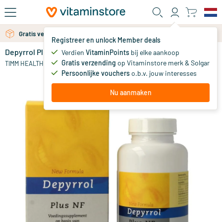
Ga naar de hoofdinhoud
Gratis verzending vanaf 25 euro
Registreer en unlock Member deals
Depyrrol Plus
op voorraad
Verdien
VitaminPoints
bij elke aankoop
Gratis verzending
op Vitaminstore merk & Solgar
43
.
TIMM HEALTH CARE
80
Persoonlijke vouchers
o.b.v. jouw interesses
Nu aanmaken