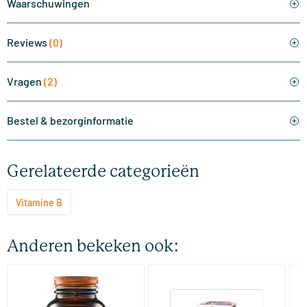
Waarschuwingen
Reviews
(0)
Vragen
(2)
Bestel & bezorginformatie
Gerelateerde categorieën
Vitamine B
Anderen bekeken ook:
(31)
(5)
B 50 complex vitamine (B
B Complex Forte
B 
complex)