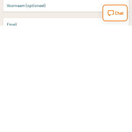
Voornaam (optioneel)
Chat
Email
Aanmelden
Heb je een vraag?
Email
info@vitaminstore.nl
Chat
Reactietijd 1-2 werkdagen
9-17u (indien onl