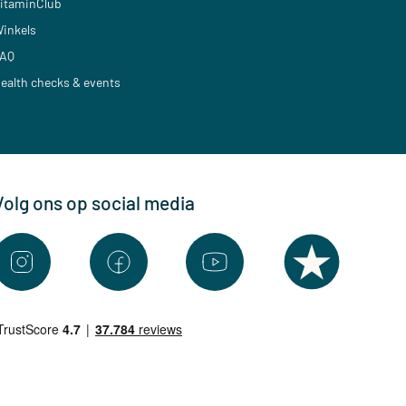
itaminClub
inkels
AQ
ealth checks & events
Volg ons op social media