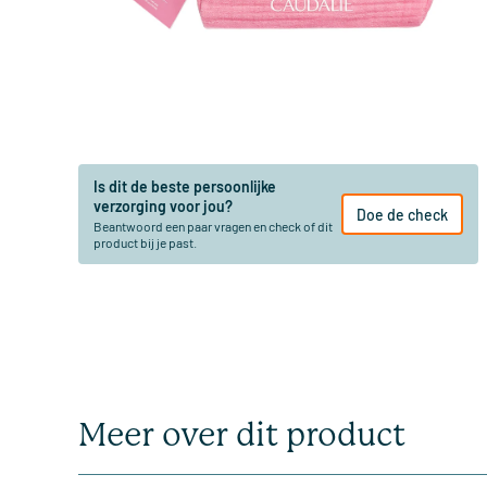
Is dit de beste persoonlijke
verzorging voor jou?
Doe de check
Beantwoord een paar vragen en check of dit
product bij je past.
Meer over dit product