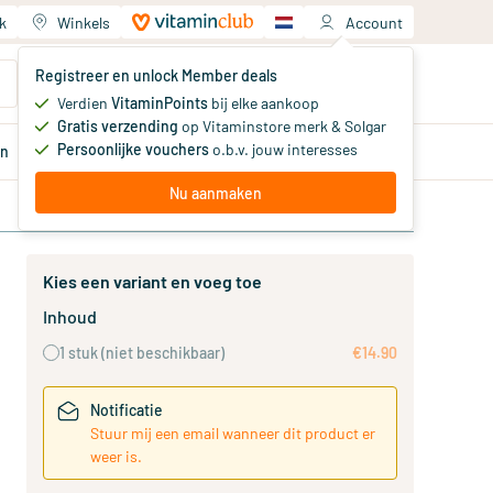
k
Winkels
Account
Jouw winkelwagen
Registreer en unlock Member deals
Je hebt nog geen producten
Verdien
VitaminPoints
bij elke aankoop
Gratis verzending
op Vitaminstore merk & Solgar
Persoonlijke vouchers
o.b.v. jouw interesses
en
Aanbiedingen
Member
deals
Advies
Nu aanmaken
Kies een variant en voeg toe
Inhoud
1 stuk
(niet beschikbaar)
€14.90
Notificatie
Stuur mij een email wanneer dit product er
weer is.