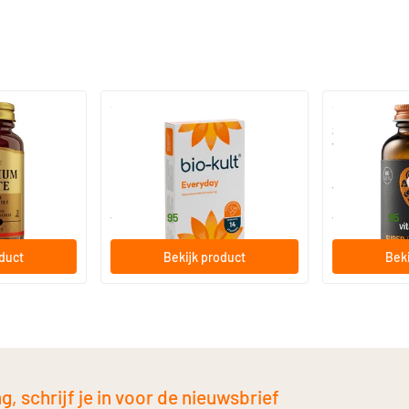
)
(136)
 (Magnesium
Bio-Kult Probiotica
Super D3 Extr
vitamine D
30/​60/​120 capsules
60/​120 so
Bio-Kult
Vitaminstore
13
.
17
.
vanaf
vanaf
95
95
oduct
Bekijk product
Beki
, schrijf je in voor de nieuwsbrief