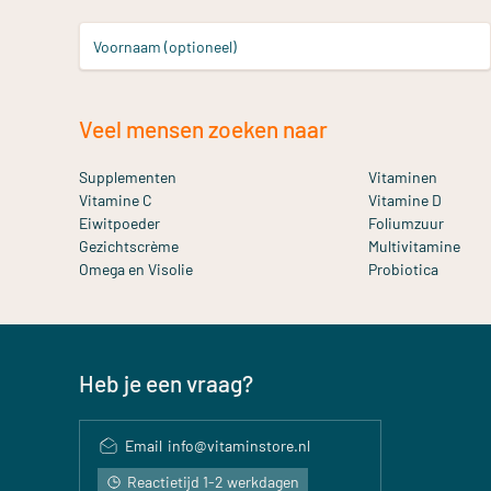
Voornaam (optioneel)
Veel mensen zoeken naar
Supplementen
Vitaminen
Vitamine C
Vitamine D
Eiwitpoeder
Foliumzuur
Gezichtscrème
Multivitamine
Omega en Visolie
Probiotica
Heb je een vraag?
Email
info@vitaminstore.nl
Reactietijd 1-2 werkdagen