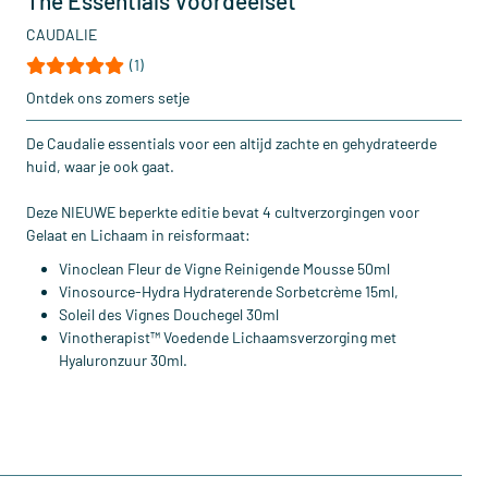
The Essentials Voordeelset
CAUDALIE
(1)
Ontdek ons zomers setje
De Caudalie essentials voor een altijd zachte en gehydrateerde
huid, waar je ook gaat.
Deze NIEUWE beperkte editie bevat 4 cultverzorgingen voor
Gelaat en Lichaam in reisformaat:
Vinoclean Fleur de Vigne Reinigende Mousse 50ml
Vinosource-Hydra Hydraterende Sorbetcrème 15ml,
Soleil des Vignes Douchegel 30ml
Vinotherapist™ Voedende Lichaamsverzorging met
Hyaluronzuur 30ml.