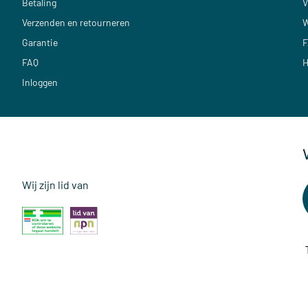
Betaling
V
Verzenden en retourneren
W
Garantie
F
FAQ
H
Inloggen
Wij zijn lid van