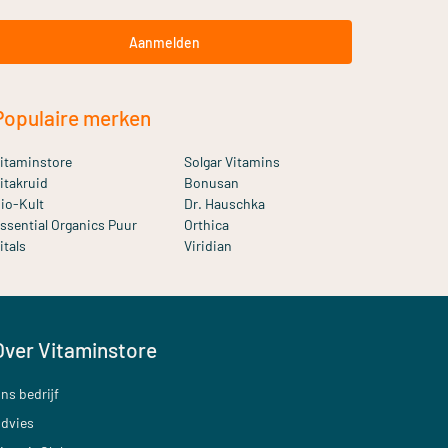
Aanmelden
Populaire merken
itaminstore
Solgar Vitamins
itakruid
Bonusan
io-Kult
Dr. Hauschka
ssential Organics Puur
Orthica
itals
Viridian
Over Vitaminstore
ns bedrijf
dvies