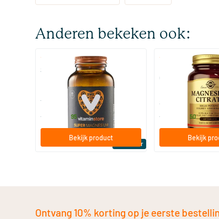
Anderen bekeken ook:
(510)
(287
Super Magnesium
Magnesium Citrate
Citraat)
60/​120 tabletten
60/​120 tabletten
Vitaminstore
Solgar Vitamins
19
.
16
.
vanaf
vanaf
95
50
Bekijk product
Bekijk pr
Bestseller
Ontvang 10% korting op je eerste bestelling