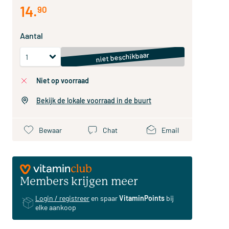
14
.
90
Aantal
niet beschikbaar
niet op voorraad
Bekijk de lokale voorraad in de buurt
Bewaar
Chat
Email
Members krijgen meer
Login / registreer
en spaar
VitaminPoints
bij
elke aankoop