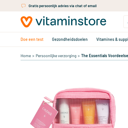
Ga naar de hoofdinhoud
Meer dan 325.000 tevreden klanten per jaar
Doe een test
Gezondheidsdoelen
Vitamines & sup
Home
>
Persoonlijke verzorging
>
The Essentials Voordeelse