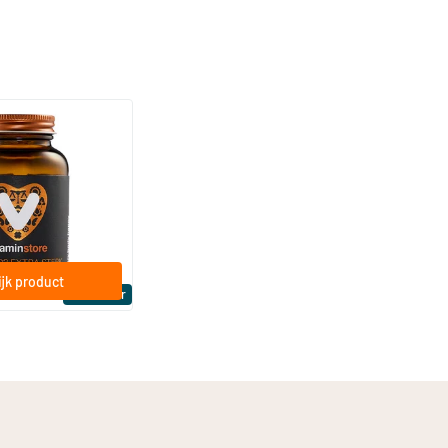
(158)
a Sterk 75 mcg
ftgels
jk product
Bestseller