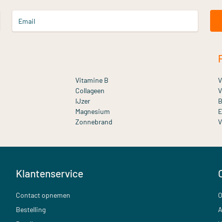
Email
Vitamine B
V
Collageen
V
IJzer
B
Magnesium
E
Zonnebrand
V
Klantenservice
Contact opnemen
O
Bestelling
A