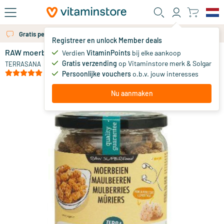
Ga naar de hoofdinhoud
Gratis persoonlijk advies via chat of email
Registreer en unlock Member deals
RAW moerbei bessen wit in glas
op voorraad
Verdien
VitaminPoints
bij elke aankoop
Gratis verzending
op Vitaminstore merk & Solgar
8
.
TERRASANA
39
(4)
Persoonlijke vouchers
o.b.v. jouw interesses
Nu aanmaken