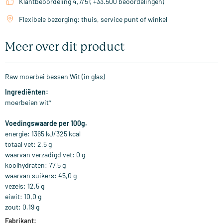
Klantbeoordeling 4,7/5 ( +33.500 beoordelingen)
Flexibele bezorging: thuis, service punt of winkel
Meer over dit product
Raw moerbei bessen Wit (in glas)
Ingrediënten:
moerbeien wit*
Voedingswaarde per 100g.
energie: 1365 kJ/325 kcal
totaal vet: 2,5 g
waarvan verzadigd vet: 0 g
koolhydraten: 77,5 g
waarvan suikers: 45,0 g
vezels: 12,5 g
eiwit: 10,0 g
zout: 0,19 g
Fabrikant: