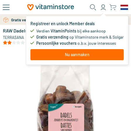
Ga naar de hoofdinhoud
Gratis verzending vanaf 25 euro
Gratis persoonlijk advies via chat of email
Registreer en unlock Member deals
RAW Dadels zonder pitten
op voorraad
Verdien
VitaminPoints
bij elke aankoop
Gratis verzending
op Vitaminstore merk & Solgar
9
.
TERRASANA
29
(1)
Persoonlijke vouchers
o.b.v. jouw interesses
Nu aanmaken