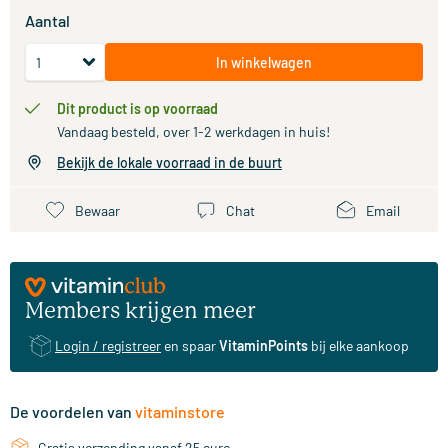
Aantal
In winkelwagen
Dit product is op voorraad
Vandaag besteld, over 1-2 werkdagen in huis!
Bekijk de lokale voorraad in de buurt
Bewaar
Chat
Email
Members krijgen meer
Login / registreer
en spaar
VitaminPoints
bij elke aankoop
De voordelen van
vitaminstore
Gratis verzending vanaf 25 euro