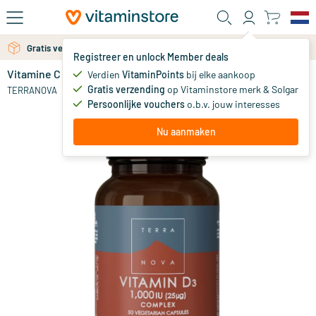
Ga naar de hoofdinhoud
Gratis verzending vanaf 25 euro
Gratis persoonlijk advies via chat of email
Registreer en unlock Member deals
Vitamine C 250 mg complex
op voorraad
Verdien
VitaminPoints
bij elke aankoop
Gratis verzending
op Vitaminstore merk & Solgar
23
.
TERRANOVA
45
Persoonlijke vouchers
o.b.v. jouw interesses
Nu aanmaken