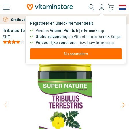
Ga naar de hoofdinhoud
Gratis verzending vanaf 25 euro
Gratis persoonlijk advies via chat of email
Registreer en unlock Member deals
Tribulus Terrestris 500 mg
op voorraad
Verdien
VitaminPoints
bij elke aankoop
Gratis verzending
op Vitaminstore merk & Solgar
18
.
SNP
70
vanaf
(1)
Persoonlijke vouchers
o.b.v. jouw interesses
Nu aanmaken