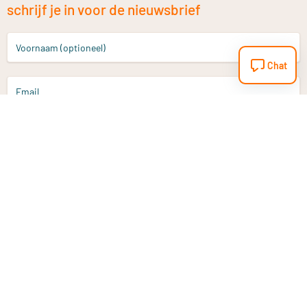
schrijf je in voor de nieuwsbrief
Voornaam (optioneel)
Chat
Email
Aanmelden
Heb je een vraag?
Email
info@vitaminstore.nl
Chat
Reactietijd 1-2 werkdagen
9-17u (indien onl