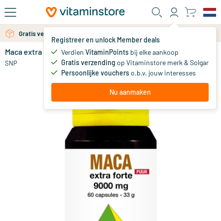
Ga naar de hoofdinhoud
Gratis verzending vanaf 25 euro
Gratis persoonlijk advies via chat of email
Registreer en unlock Member deals
Maca extra forte 9000 mg puur
op voorraad
Verdien
VitaminPoints
bij elke aankoop
Gratis verzending
op Vitaminstore merk & Solgar
29
.
SNP
95
vanaf
Persoonlijke vouchers
o.b.v. jouw interesses
Nu aanmaken