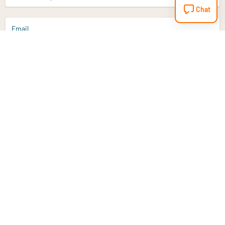
Chat
Email
Aanmelden
Heb je een vraag?
Email
info@vitaminstore.nl
Chat
Reactietijd 1-2 werkdagen
9-17u (indien onl
Klantenservice