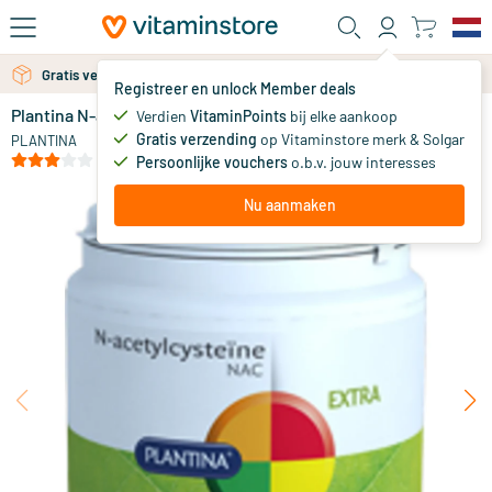
Ga naar de hoofdinhoud
Gratis verzending vanaf 25 euro
Gratis persoonlijk advies via chat of email
Registreer en unlock Member deals
Plantina N-acetylcysteïne (NAC)
Verdien
VitaminPoints
bij elke aankoop
0
Gratis verzending
op Vitaminstore merk & Solgar
PLANTINA
(1)
Persoonlijke vouchers
o.b.v. jouw interesses
Nu aanmaken