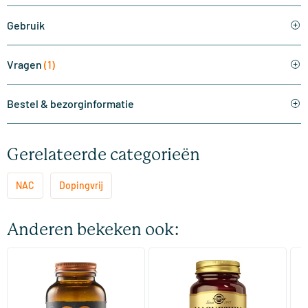
Gebruik
Vragen
(1)
Bestel & bezorginformatie
Gerelateerde categorieën
NAC
Dopingvrij
Anderen bekeken ook:
(510)
(287)
Super Magnesium
Magnesium Citrate
Bi
(Magnesium Citraat)
60/​120 tabletten
60/​120 tabletten