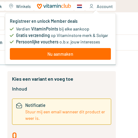
k
Winkels
Account
Jouw winkelwagen
Registreer en unlock Member deals
Je hebt nog geen producten
Verdien
VitaminPoints
bij elke aankoop
Gratis verzending
op Vitaminstore merk & Solgar
Persoonlijke vouchers
o.b.v. jouw interesses
en
Aanbiedingen
Member
deals
Advies
Nu aanmaken
Kies een variant en voeg toe
Inhoud
Notificatie
Stuur mij een email wanneer dit product er
weer is.
0