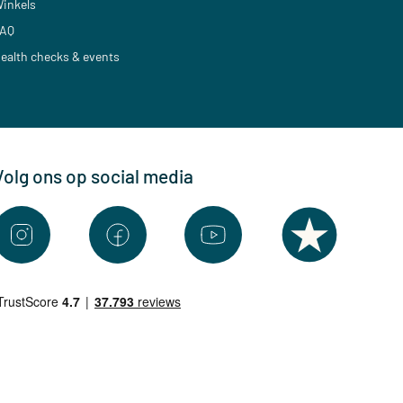
inkels
AQ
ealth checks & events
Volg ons op social media