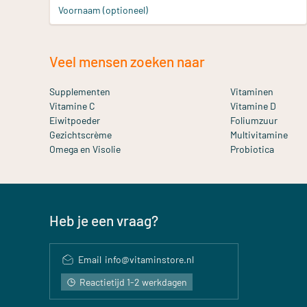
Voornaam (optioneel)
Veel mensen zoeken naar
Supplementen
Vitaminen
Vitamine C
Vitamine D
Eiwitpoeder
Foliumzuur
Gezichtscrème
Multivitamine
Omega en Visolie
Probiotica
Heb je een vraag?
Email
info@vitaminstore.nl
Reactietijd 1-2 werkdagen