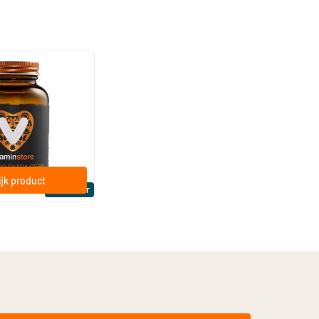
(158)
a Sterk 75 mcg
ftgels
jk product
Bestseller