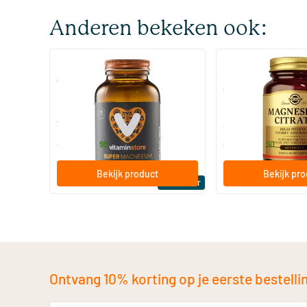
Anderen bekeken ook:
(510)
(287
Super Magnesium
Magnesium Citrate
Citraat)
60/​120 tabletten
60/​120 tabletten
Vitaminstore
Solgar Vitamins
19
.
16
.
vanaf
vanaf
95
50
Bekijk product
Bekijk pr
Bestseller
Ontvang 10% korting op je eerste bestelling