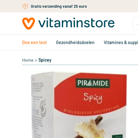
Ga naar de hoofdinhoud
Gratis verzending vanaf 25 euro
Doe een test
Gezondheidsdoelen
Vitamines & sup
Home
>
Spicey