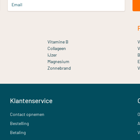
Email
Vitamine B
V
Collageen
V
IJzer
B
Magnesium
E
Zonnebrand
V
Klantenservice
Contact opnemen
O
Bestelling
A
Betaling
V