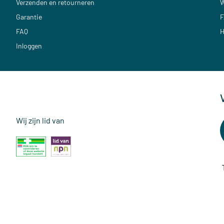
Verzenden en retourneren
W
Garantie
F
FAQ
H
Inloggen
Wij zijn lid van