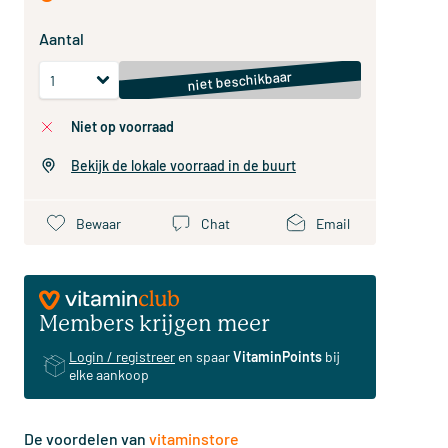
Aantal
niet beschikbaar
niet op voorraad
Bekijk de lokale voorraad in de buurt
Bewaar
Chat
Email
Members krijgen meer
Login / registreer
en spaar
VitaminPoints
bij
elke aankoop
De voordelen van
vitaminstore