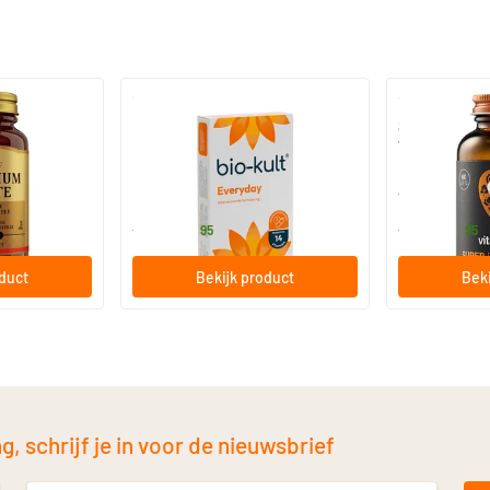
)
(136)
 (Magnesium
Bio-Kult Probiotica
Super D3 Extr
vitamine D
30/​60/​120 capsules
60/​120 so
Bio-Kult
Vitaminstore
13
.
17
.
vanaf
vanaf
95
95
oduct
Bekijk product
Beki
, schrijf je in voor de nieuwsbrief