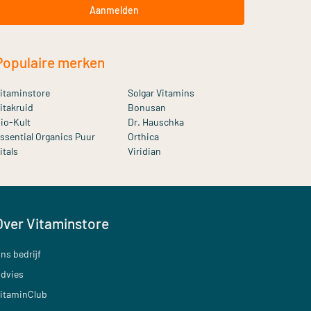
Aanmelden
Populaire merken
itaminstore
Solgar Vitamins
itakruid
Bonusan
io-Kult
Dr. Hauschka
ssential Organics Puur
Orthica
itals
Viridian
Over Vitaminstore
ns bedrijf
dvies
itaminClub