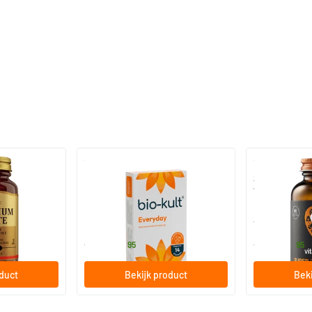
)
(136)
 (Magnesium
Bio-Kult Probiotica
Super D3 Extr
vitamine D
30/​60/​120 capsules
60/​120 so
Bio-Kult
Vitaminstore
13
.
17
.
vanaf
vanaf
95
95
oduct
Bekijk product
Beki