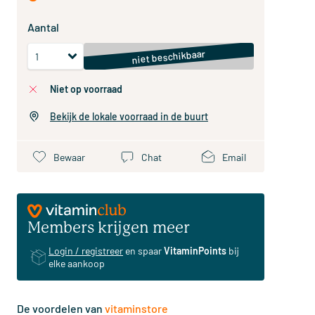
Aantal
niet beschikbaar
niet op voorraad
Bekijk de lokale voorraad in de buurt
Bewaar
Chat
Email
Members krijgen meer
Login / registreer
en spaar
VitaminPoints
bij
elke aankoop
De voordelen van
vitaminstore