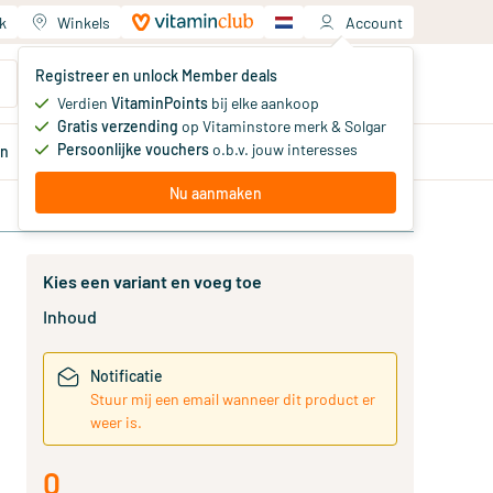
k
Winkels
Account
Jouw winkelwagen
Registreer en unlock Member deals
Je hebt nog geen producten
Verdien
VitaminPoints
bij elke aankoop
Gratis verzending
op Vitaminstore merk & Solgar
Persoonlijke vouchers
o.b.v. jouw interesses
en
Aanbiedingen
Member
deals
Advies
Nu aanmaken
Kies een variant en voeg toe
Inhoud
Notificatie
Stuur mij een email wanneer dit product er
weer is.
0