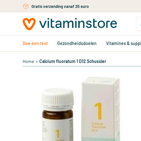
Ga naar de hoofdinhoud
Gratis persoonlijk advies via chat of email
Doe een test
Gezondheidsdoelen
Vitamines & sup
Home
>
Calcium fluoratum 1 D12 Schussler