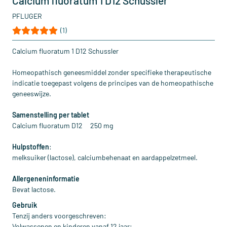
Calcium fluoratum 1 D12 Schussler
PFLUGER
(1)
Calcium fluoratum 1 D12 Schussler
Homeopathisch geneesmiddel zonder specifieke therapeutische
indicatie toegepast volgens de principes van de homeopathische
geneeswijze.
Samenstelling per tablet
Calcium fluoratum D12 250 mg
Hulpstoffen
:
melksuiker (lactose), calciumbehenaat en aardappelzetmeel.
Allergeneninformatie
Bevat lactose.
Gebruik
Tenzij anders voorgeschreven:
Volwassenen en kinderen vanaf 12 jaar: