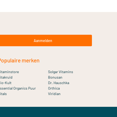
Aanmelden
Populaire merken
itaminstore
Solgar Vitamins
itakruid
Bonusan
io-Kult
Dr. Hauschka
ssential Organics Puur
Orthica
itals
Viridian