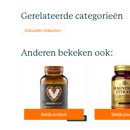
Gerelateerde categorieën
Schussler celzouten
Anderen bekeken ook:
(510)
(287
Super Magnesium
Magnesium Citrate
Citraat)
60/​120 tabletten
60/​120 tabletten
Vitaminstore
Solgar Vitamins
19
.
16
.
vanaf
vanaf
95
50
Bekijk product
Bekijk pr
Bestseller