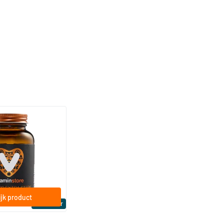
(158)
a Sterk 75 mcg
ftgels
jk product
Bestseller