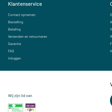
Klantenservice
Contact opnemen
O
Bestelling
A
Betaling
V
Verzenden en retourneren
W
Garantie
F
FAQ
H
Inloggen
Wij zijn lid van