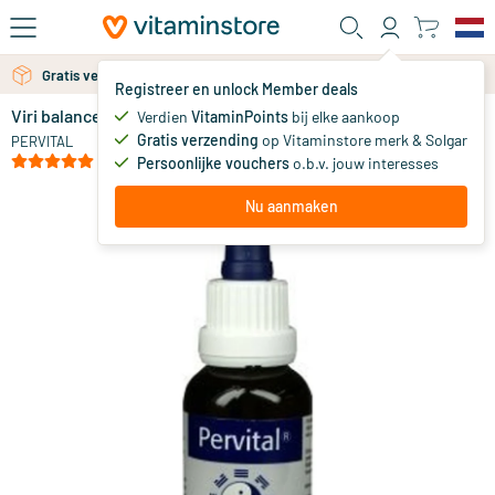
Ga naar de hoofdinhoud
Gratis verzending vanaf 25 euro
Gratis persoonlijk advies via chat of email
Registreer en unlock Member deals
Viri balance
Verdien
VitaminPoints
bij elke aankoop
0
Gratis verzending
op Vitaminstore merk & Solgar
PERVITAL
(1)
Persoonlijke vouchers
o.b.v. jouw interesses
Nu aanmaken