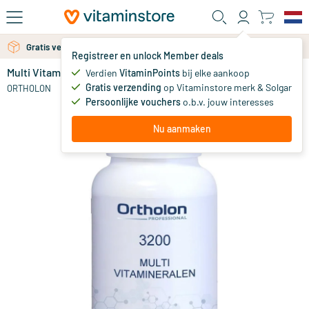
Ga naar de hoofdinhoud
Gratis verzending vanaf 25 euro
Gratis persoonlijk advies via chat of email
Registreer en unlock Member deals
Multi Vitamineralen tabletten
Verdien
VitaminPoints
bij elke aankoop
0
Gratis verzending
op Vitaminstore merk & Solgar
ORTHOLON
Persoonlijke vouchers
o.b.v. jouw interesses
Nu aanmaken