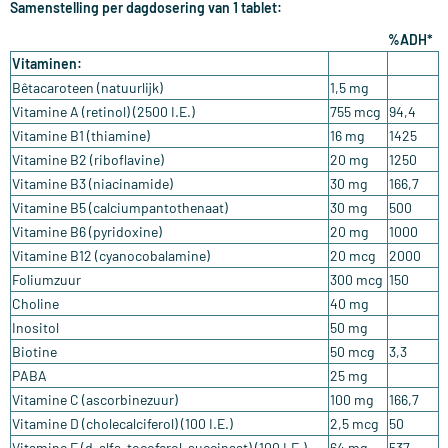
Samenstelling per dagdosering van 1 tablet:
%ADH*
Vitaminen:
Bêtacaroteen (natuurlijk)
1,5 mg
Vitamine A (retinol) (2500 I.E.)
755 mcg
94,4
Vitamine B1 (thiamine)
16 mg
1425
Vitamine B2 (riboflavine)
20 mg
1250
Vitamine B3 (niacinamide)
30 mg
166,7
Vitamine B5 (calciumpantothenaat)
30 mg
500
Vitamine B6 (pyridoxine)
20 mg
1000
Vitamine B12 (cyanocobalamine)
20 mcg
2000
Foliumzuur
300 mcg
150
Choline
40 mg
Inositol
50 mg
Biotine
50 mcg
3,3
PABA
25 mg
Vitamine C (ascorbinezuur)
100 mg
166,7
Vitamine D (cholecalciferol) (100 I.E.)
2,5 mcg
50
Vitamine E (d-alfa-tocoferol-succinaat) (100 I.E.)
64 mg
537