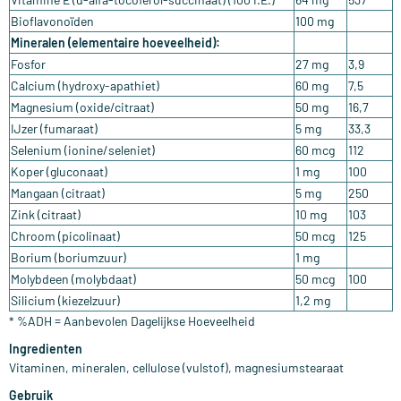
Bioflavonoïden
100 mg
Mineralen (elementaire hoeveelheid):
Fosfor
27 mg
3,9
Calcium (hydroxy-apathiet)
60 mg
7,5
Magnesium (oxide/citraat)
50 mg
16,7
IJzer (fumaraat)
5 mg
33,3
Selenium (ionine/seleniet)
60 mcg
112
Koper (gluconaat)
1 mg
100
Mangaan (citraat)
5 mg
250
Zink (citraat)
10 mg
103
Chroom (picolinaat)
50 mcg
125
Borium (boriumzuur)
1 mg
Molybdeen (molybdaat)
50 mcg
100
Silicium (kiezelzuur)
1,2 mg
* %ADH = Aanbevolen Dagelijkse Hoeveelheid
Ingredienten
Vitaminen, mineralen, cellulose (vulstof), magnesiumstearaat
Gebruik