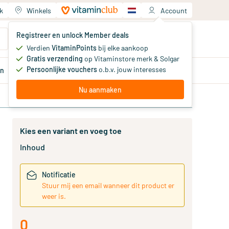
k
Winkels
Account
Jouw winkelwagen
Registreer en unlock Member deals
Je hebt nog geen producten
Verdien
VitaminPoints
bij elke aankoop
Gratis verzending
op Vitaminstore merk & Solgar
Persoonlijke vouchers
o.b.v. jouw interesses
en
Aanbiedingen
Member
deals
Advies
Nu aanmaken
Kies een variant en voeg toe
Inhoud
Notificatie
Stuur mij een email wanneer dit product er
weer is.
0