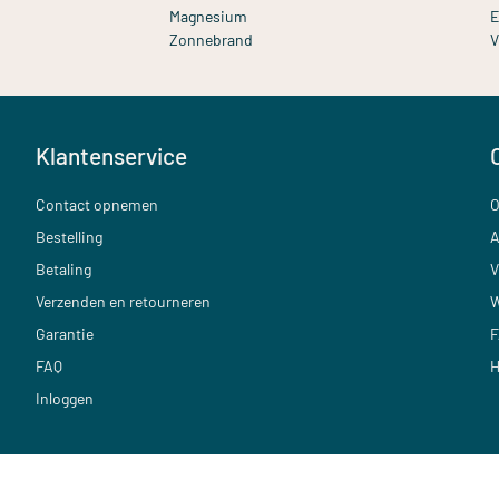
Magnesium
E
Zonnebrand
V
Klantenservice
Contact opnemen
O
Bestelling
A
Betaling
V
Verzenden en retourneren
W
Garantie
F
FAQ
H
Inloggen