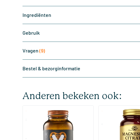
Ingrediënten
Gebruik
Vragen
(9)
Bestel & bezorginformatie
Anderen bekeken ook:
(510)
(287
Super Magnesium
Magnesium Citrate
Citraat)
60/​120 tabletten
60/​120 tabletten
Vitaminstore
Solgar Vitamins