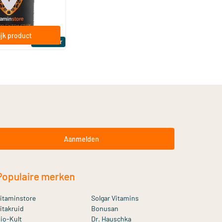
jk product
Bestseller
Aanmelden
Populaire merken
itaminstore
Solgar Vitamins
itakruid
Bonusan
io-Kult
Dr. Hauschka