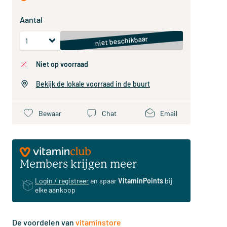
Aantal
niet beschikbaar
niet op voorraad
Bekijk de lokale voorraad in de buurt
Bewaar
Chat
Email
Members krijgen meer
Login / registreer
en spaar
VitaminPoints
bij
elke aankoop
De voordelen van
vitaminstore