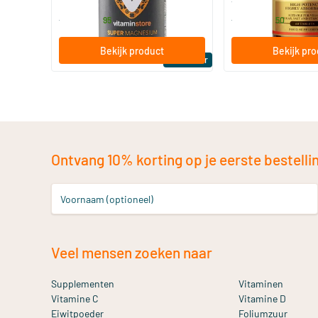
19
.
16
.
vanaf
vanaf
95
50
Bekijk product
Bekijk pr
Bestseller
Ontvang 10% korting op je eerste bestelling
Voornaam (optioneel)
Veel mensen zoeken naar
Supplementen
Vitaminen
Vitamine C
Vitamine D
Eiwitpoeder
Foliumzuur