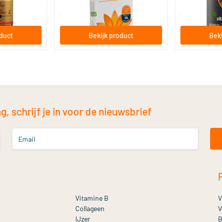
13
.
17
.
vanaf
vanaf
95
95
oduct
Bekijk product
Beki
, schrijf je in voor de nieuwsbrief
Email
Vitamine B
V
Collageen
V
IJzer
B