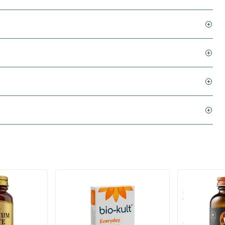
)
(136)
 (Magnesium
Bio-Kult Probiotica
Super D3 Extr
vitamine D
30/​60/​120 capsules
60/​120 so
Bio-Kult
Vitaminstore