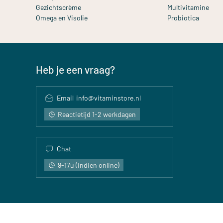
Gezichtscrème
Multivitamine
Omega en Visolie
Probiotica
Heb je een vraag?
Email
info@vitaminstore.nl
Reactietijd 1-2 werkdagen
Chat
9-17u (indien online)