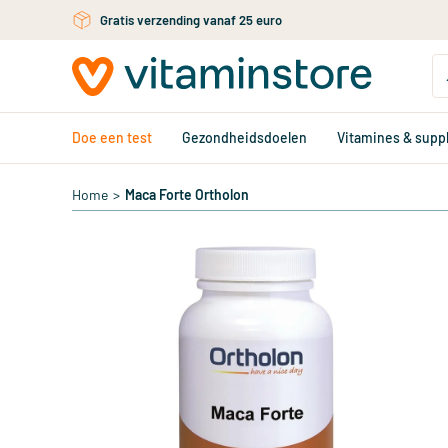
Ga naar de hoofdinhoud
Gratis verzending vanaf 25 euro
Doe een test
Gezondheidsdoelen
Vitamines & sup
Home
>
Maca Forte Ortholon