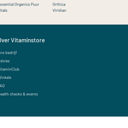
ssential Organics Puur
Orthica
itals
Viridian
Over Vitaminstore
ns bedrijf
dvies
itaminClub
inkels
AQ
ealth checks & events