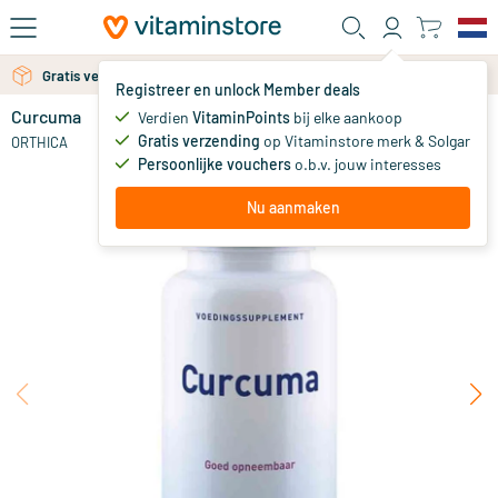
Ga naar de hoofdinhoud
Gratis verzending vanaf 25 euro
Gratis persoonlijk advies via chat of email
Registreer en unlock Member deals
Curcuma
op voorraad
Verdien
VitaminPoints
bij elke aankoop
Gratis verzending
op Vitaminstore merk & Solgar
34
.
ORTHICA
95
Persoonlijke vouchers
o.b.v. jouw interesses
Nu aanmaken