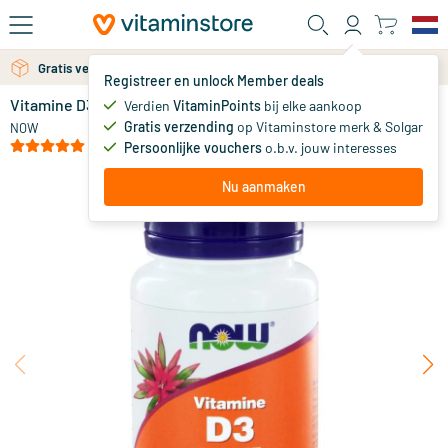
Ga naar de hoofdinhoud
Gratis persoonlijk advies via chat of email
Gratis verzending vanaf 25 euro
Registreer en unlock Member deals
Vitamine D3 2000IE
op voorraad
Verdien
VitaminPoints
bij elke aankoop
Gratis verzending
op Vitaminstore merk & Solgar
18
.
NOW
95
vanaf
(2)
Persoonlijke vouchers
o.b.v. jouw interesses
Nu aanmaken