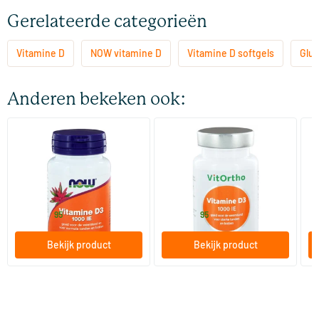
Gerelateerde categorieën
Vitamine D
NOW vitamine D
Vitamine D softgels
Glut
Anderen bekeken ook:
(4)
Vitamine D3 1000 IE
Vitamine D3 1000 IE
Vi
90/​180/​360 softgels
60/​120 softgels
NOW
Vitortho
Vi
9
.
7
.
vanaf
vanaf
v
95
95
Bekijk product
Bekijk product