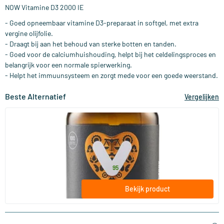
NOW Vitamine D3 2000 IE
- Goed opneembaar vitamine D3-preparaat in softgel, met extra
vergine olijfolie.
- Draagt bij aan het behoud van sterke botten en tanden.
- Goed voor de calciumhuishouding, helpt bij het celdelingsproces en
belangrijk voor een normale spierwerking.
- Helpt het immuunsysteem en zorgt mede voor een goede weerstand.
Beste Alternatief
Vergelijken
(155)
Super D3 25 mcg vitamine D
100/​250 softgels
Vitaminstore
13
.
vanaf
95
Bekijk product