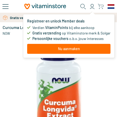
Ga naar de hoofdinhoud
Gratis verzending vanaf 25 euro
Gratis persoonlijk advies via chat of email
Registreer en unlock Member deals
Curcuma Longvida Extract
op voorraad
Verdien
VitaminPoints
bij elke aankoop
Gratis verzending
op Vitaminstore merk & Solgar
43
.
NOW
95
Persoonlijke vouchers
o.b.v. jouw interesses
Nu aanmaken