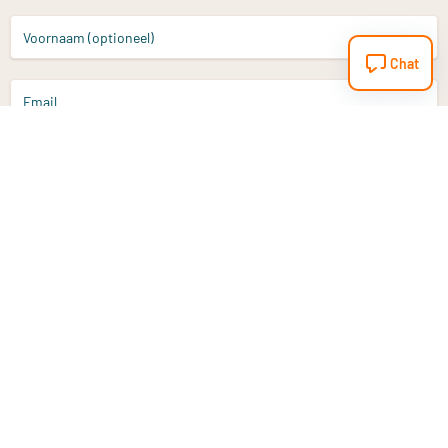
Voornaam (optioneel)
Chat
Email
Aanmelden
Heb je een vraag?
Email
info@vitaminstore.nl
Chat
Reactietijd 1-2 werkdagen
9-17u (indien onl