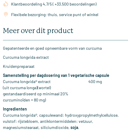
Klantbeoordeling 4,7/5 ( +33.500 beoordelingen)
Flexibele bezorging: thuis, service punt of winkel
Meer over dit product
Gepatenteerde en goed opneembare vorm van curcuma
Curcuma longvida extract
Kruidenpreparaat
Samenstelling per dagdosering van 1 vegetarische capsule
Curcuma longvida® extract 400 mg
(uit curcuma longa)(wortel)
gestandaardiseerd op minimaal 20%
curcuminoïden = 80 mg)
Ingredienten
Curcuma longvida®, capsulewand: hydroxypropylmethylcellulose,
vulstof: rijstebloem, antiklontermiddelen: vetzuur,
magnesiumstearaat, siliciumdioxide,
soja
.