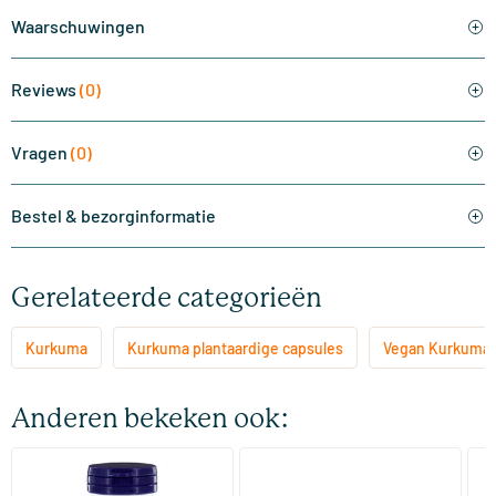
Waarschuwingen
Reviews
(0)
Vragen
(0)
Bestel & bezorginformatie
Gerelateerde categorieën
Kurkuma
Kurkuma plantaardige capsules
Vegan Kurkuma
Anderen bekeken ook:
Curcuma Longa 500 mg
Curcuma C3 complex
Li