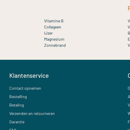
Vitamine B
V
Collageen
V
IJzer
B
Magnesium
E
Zonnebrand
V
Klantenservice
Contact opnemen
O
Bestelling
A
Betaling
V
Verzenden en retourneren
W
Garantie
F