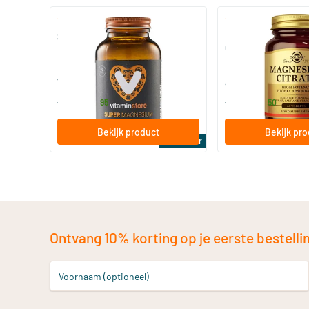
(510)
(287
Super Magnesium
Magnesium Citrate
Citraat)
60/​120 tabletten
60/​120 tabletten
Vitaminstore
Solgar Vitamins
19
.
16
.
vanaf
vanaf
95
50
Bekijk product
Bekijk pr
Bestseller
Ontvang 10% korting op je eerste bestelling
Voornaam (optioneel)