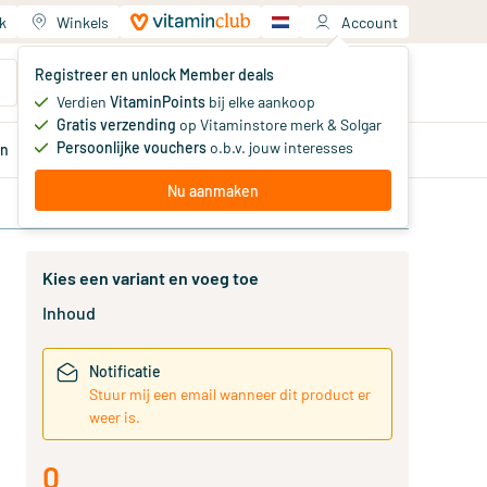
k
Winkels
Account
Jouw winkelwagen
Registreer en unlock Member deals
Je hebt nog geen producten
Verdien
VitaminPoints
bij elke aankoop
Gratis verzending
op Vitaminstore merk & Solgar
Persoonlijke vouchers
o.b.v. jouw interesses
en
Aanbiedingen
Member
deals
Advies
Nu aanmaken
Kies een variant en voeg toe
Inhoud
Notificatie
Stuur mij een email wanneer dit product er
weer is.
0