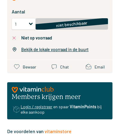
Aantal
niet beschikbaar
niet op voorraad
Bekijk de lokale voorraad in de buurt
Bewaar
Chat
Email
Members krijgen meer
Login / registreer
en spaar
VitaminPoints
bij
elke aankoop
De voordelen van
vitaminstore