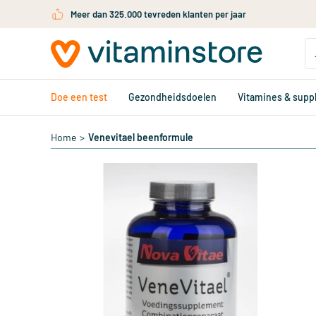
Ga naar de hoofdinhoud
Meer dan 325.000 tevreden klanten per jaar
Doe een test
Gezondheidsdoelen
Vitamines & sup
Home
>
Venevitael beenformule