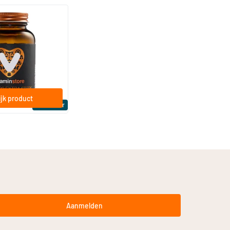
(158)
a Sterk 75 mcg
ftgels
jk product
Bestseller
Aanmelden