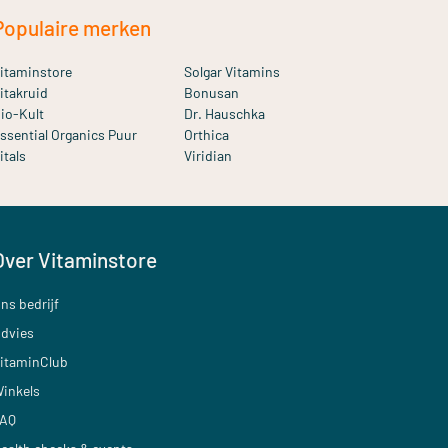
Populaire merken
itaminstore
Solgar Vitamins
itakruid
Bonusan
io-Kult
Dr. Hauschka
ssential Organics Puur
Orthica
itals
Viridian
Over Vitaminstore
ns bedrijf
dvies
itaminClub
inkels
AQ