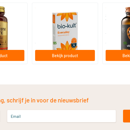
)
(136)
 (Magnesium
Bio-Kult Probiotica
Super D3 Extr
vitamine D
30/​60/​120 capsules
60/​120 so
Bio-Kult
Vitaminstore
13
.
17
.
vanaf
vanaf
95
95
oduct
Bekijk product
Beki
, schrijf je in voor de nieuwsbrief
Email