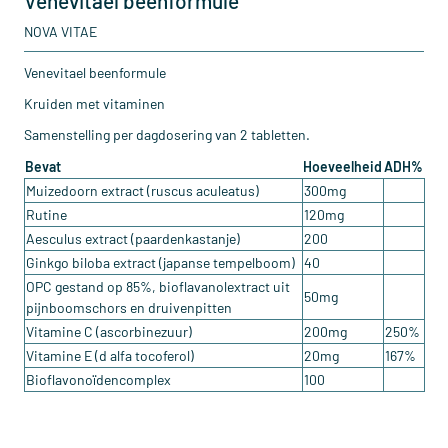
Venevitael beenformule
NOVA VITAE
Venevitael beenformule
Kruiden met vitaminen
Samenstelling per dagdosering van 2 tabletten.
Bevat
Hoeveelheid
ADH%
Muizedoorn extract (ruscus aculeatus)
300mg
Rutine
120mg
Aesculus extract (paardenkastanje)
200
Ginkgo biloba extract (japanse tempelboom)
40
OPC gestand op 85%, bioflavanolextract uit
50mg
pijnboomschors en druivenpitten
Vitamine C (ascorbinezuur)
200mg
250%
Vitamine E (d alfa tocoferol)
20mg
167%
Bioflavonoïdencomplex
100