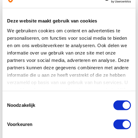
Buiten bereik van jonge kinderen houden.
Droog, afgesloten en bij kamertemperatuur bewaren, tenzij anders
Deze website maakt gebruik van cookies
geadviseerd op het etiket.
We gebruiken cookies om content en advertenties te
Raadpleeg een deskundige alvorens supplementen te gebruiken in
geval van zwangerschap, lactatie, medicijngebruik en ziekte.
personaliseren, om functies voor social media te bieden
01-2016
en om ons websiteverkeer te analyseren. Ook delen we
informatie over uw gebruik van onze site met onze
partners voor social media, adverteren en analyse. Deze
Reviews
(1)
partners kunnen deze gegevens combineren met andere
informatie die u aan ze heeft verstrekt of die ze hebben
Meer informatie
verzameld op basis van uw gebruik van hun services. U
gaat akkoord met onze cookies als u onze website blijft
gebruiken.
Toestemmingsselectie
Ingrediënten
Noodzakelijk
Vragen
(1)
Voorkeuren
Bestel & bezorginformatie