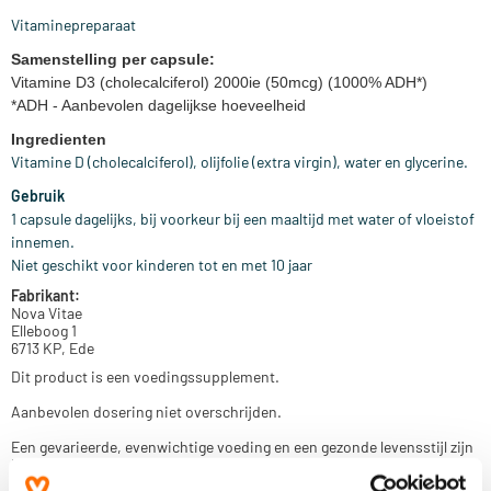
Vitaminepreparaat
Samenstelling per capsule:
Vitamine D3 (cholecalciferol) 2000ie (50mcg) (1000% ADH*)
*ADH - Aanbevolen dagelijkse hoeveelheid
Ingredienten
Vitamine D (cholecalciferol), olijfolie (extra virgin), water en glycerine.
Gebruik
1 capsule dagelijks, bij voorkeur bij een maaltijd met water of vloeistof
innemen.
Niet geschikt voor kinderen tot en met 10 jaar
Fabrikant:
Nova Vitae
Elleboog 1
6713 KP, Ede
Dit product is een voedingssupplement.
Aanbevolen dosering niet overschrijden.
Een gevarieerde, evenwichtige voeding en een gezonde levensstijl zijn
belangrijk. Een voedingssupplement is geen vervanging van een
gevarieerde voeding.