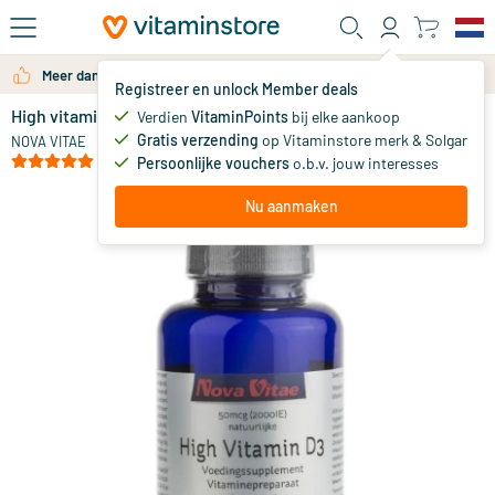
Ga naar de hoofdinhoud
Meer dan 325.000 tevreden klanten per jaar
Registreer en unlock Member deals
High vitamine D3 2000IU 50 mcg
Verdien
VitaminPoints
bij elke aankoop
0
Gratis verzending
op Vitaminstore merk & Solgar
NOVA VITAE
(1)
Persoonlijke vouchers
o.b.v. jouw interesses
Nu aanmaken