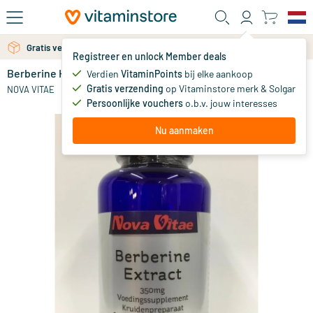
Ga naar de hoofdinhoud
Gratis verzending vanaf 25 euro
Registreer en unlock Member deals
Berberine HCI extract 350 mg
op voorraad
Verdien
VitaminPoints
bij elke aankoop
Gratis verzending
op Vitaminstore merk & Solgar
28
.
NOVA VITAE
95
vanaf
Persoonlijke vouchers
o.b.v. jouw interesses
Nu aanmaken