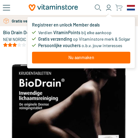
Ga naar de hoofdinhoud
Gratis verzending vanaf 25 euro
Gratis persoonlijk advies via chat of email
Registreer en unlock Member deals
Bio Drain Detox Plan
Verdien
VitaminPoints
bij elke aankoop
0
Gratis verzending
op Vitaminstore merk & Solgar
NEW NORDIC
(13)
Persoonlijke vouchers
o.b.v. jouw interesses
Nu aanmaken