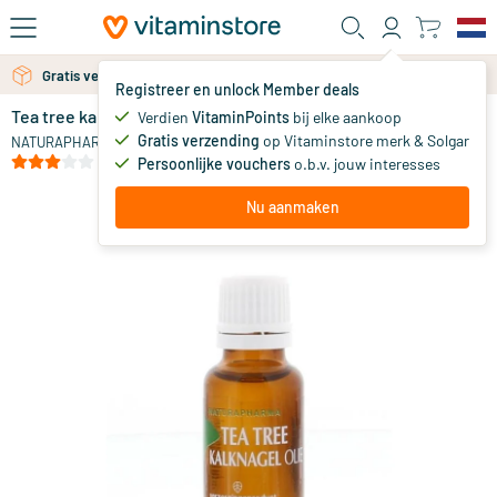
Ga naar de hoofdinhoud
Gratis verzending vanaf 25 euro
Gratis persoonlijk advies via chat of email
Registreer en unlock Member deals
Tea tree kalknagel olie
op voorraad
Verdien
VitaminPoints
bij elke aankoop
Gratis verzending
op Vitaminstore merk & Solgar
9
.
NATURAPHARMA
95
(2)
Persoonlijke vouchers
o.b.v. jouw interesses
Nu aanmaken