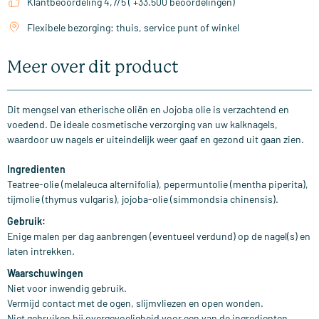
Klantbeoordeling 4,7/5 ( +33.500 beoordelingen)
Flexibele bezorging: thuis, service punt of winkel
Meer over dit product
Dit mengsel van etherische oliën en Jojoba olie is verzachtend en
voedend. De ideale cosmetische verzorging van uw kalknagels,
waardoor uw nagels er uiteindelijk weer gaaf en gezond uit gaan zien.
Ingredienten
Teatree-olie (melaleuca alternifolia), pepermuntolie (mentha piperita),
tijmolie (thymus vulgaris), jojoba-olie (simmondsia chinensis).
Gebruik:
Enige malen per dag aanbrengen (eventueel verdund) op de nagel(s) en
laten intrekken.
Waarschuwingen
Niet voor inwendig gebruik.
Vermijd contact met de ogen, slijmvliezen en open wonden.
Niet gebruiken bij overgevoeligheid voor een van de ingredienten.