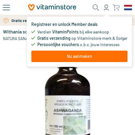
Ga naar de hoofdinhoud
Gratis verzending vanaf 25 euro
Gratis persoonlijk advies via chat of email
Registreer en unlock Member deals
Withania somnifera / ashwagandha tinctuur
Verdien
VitaminPoints
bij elke aankoop
0
Gratis verzending
op Vitaminstore merk & Solgar
NATURA SANAT
Persoonlijke vouchers
o.b.v. jouw interesses
Nu aanmaken