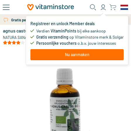
Ga naar de hoofdinhoud
Gratis persoonlijk advies via chat of email
Registreer en unlock Member deals
agnus castus fruct tinctuur bio
Verdien
VitaminPoints
bij elke aankoop
0
Gratis verzending
op Vitaminstore merk & Solgar
NATURA SANAT
(4)
Persoonlijke vouchers
o.b.v. jouw interesses
Nu aanmaken