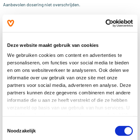
Aanbevolen dosering niet overschrijden.
Een gevarieerde, evenwichtige voeding en een gezonde levensstijl zijn
belangrijk. Een voedingssupplement is geen vervanging van een
gevarieerde voeding.
Buiten bereik van jonge kinderen houden.
Deze website maakt gebruik van cookies
We gebruiken cookies om content en advertenties te
Droog, afgesloten en bij kamertemperatuur bewaren, tenzij anders
personaliseren, om functies voor social media te bieden
geadviseerd op het etiket.
en om ons websiteverkeer te analyseren. Ook delen we
Raadpleeg een deskundige alvorens supplementen te gebruiken in
informatie over uw gebruik van onze site met onze
geval van zwangerschap, lactatie, medicijngebruik en ziekte.
partners voor social media, adverteren en analyse. Deze
partners kunnen deze gegevens combineren met andere
10-2014
informatie die u aan ze heeft verstrekt of die ze hebben
verzameld op basis van uw gebruik van hun services. U
Reviews
(4)
gaat akkoord met onze cookies als u onze website blijft
gebruiken.
Toestemmingsselectie
Noodzakelijk
Meer informatie