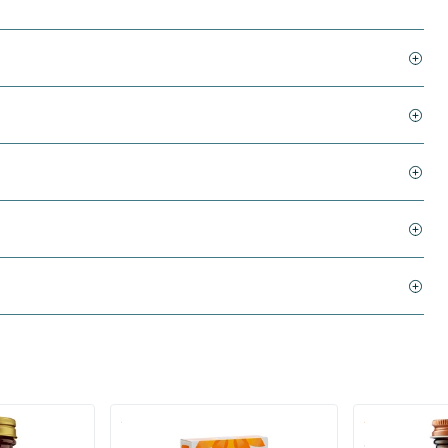
)
(136)