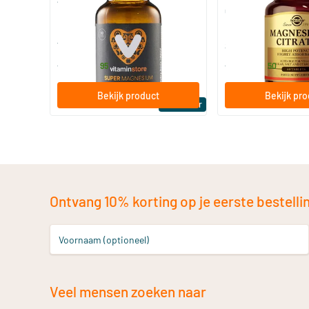
Super Magnesium
Magnesium Citrate
Citraat)
60/​120 tabletten
60/​120 tabletten
Vitaminstore
Solgar Vitamins
19
.
16
.
vanaf
vanaf
95
50
Bekijk product
Bekijk pr
Bestseller
Ontvang 10% korting op je eerste bestelling
Voornaam (optioneel)
Veel mensen zoeken naar