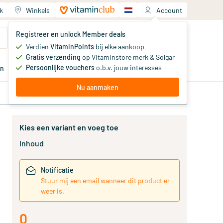
k
Winkels
Account
Jouw winkelwagen
Registreer en unlock Member deals
Je hebt nog geen producten
Verdien
VitaminPoints
bij elke aankoop
Gratis verzending
op Vitaminstore merk & Solgar
Persoonlijke vouchers
o.b.v. jouw interesses
en
Aanbiedingen
Member
deals
Advies
Nu aanmaken
Kies een variant en voeg toe
Inhoud
Notificatie
Stuur mij een email wanneer dit product er
weer is.
0