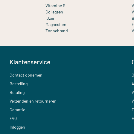
Vitamine B
V
Collageen
V
IJzer
B
Magnesium
E
Zonnebrand
V
Klantenservice
Contact opnemen
O
Bestelling
A
Betaling
V
Verzenden en retourneren
W
Garantie
F
FAQ
H
Inloggen