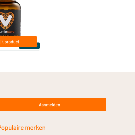
a Sterk 75 mcg
ftgels
jk product
Bestseller
Aanmelden
Populaire merken