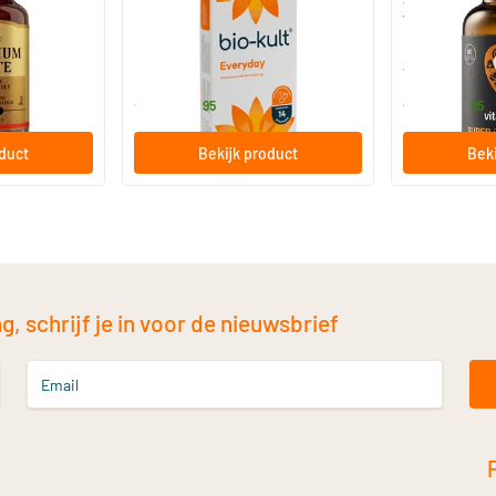
 (Magnesium
Bio-Kult Probiotica
Super D3 Extr
vitamine D
30/​60/​120 capsules
60/​120 so
Bio-Kult
Vitaminstore
13
.
17
.
vanaf
vanaf
95
95
oduct
Bekijk product
Beki
, schrijf je in voor de nieuwsbrief
Email