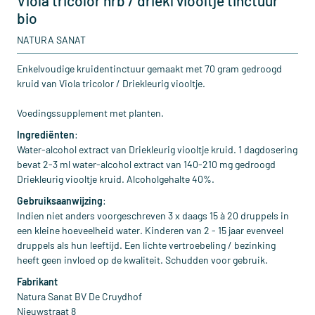
Viola tricolor hrb / driekl viooltje tinctuur
bio
NATURA SANAT
Enkelvoudige kruidentinctuur gemaakt met 70 gram gedroogd
kruid van Viola tricolor / Driekleurig viooltje.
Voedingssupplement met planten.
Ingrediënten
:
Water-alcohol extract van Driekleurig viooltje kruid. 1 dagdosering
bevat 2-3 ml water-alcohol extract van 140-210 mg gedroogd
Driekleurig viooltje kruid. Alcoholgehalte 40%.
Gebruiksaanwijzing
:
Indien niet anders voorgeschreven 3 x daags 15 à 20 druppels in
een kleine hoeveelheid water. Kinderen van 2 - 15 jaar evenveel
druppels als hun leeftijd. Een lichte vertroebeling / bezinking
heeft geen invloed op de kwaliteit. Schudden voor gebruik.
Fabrikant
Natura Sanat BV De Cruydhof
Nieuwstraat 8