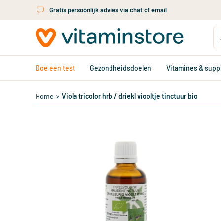
Ga naar de hoofdinhoud
Gratis persoonlijk advies via chat of email
Doe een test
Gezondheidsdoelen
Vitamines & sup
Home
>
Viola tricolor hrb / driekl viooltje tinctuur bio