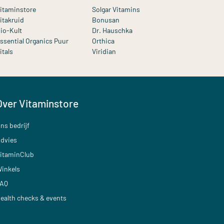
itaminstore
Solgar Vitamins
itakruid
Bonusan
io-Kult
Dr. Hauschka
ssential Organics Puur
Orthica
itals
Viridian
Over Vitaminstore
ns bedrijf
dvies
itaminClub
inkels
AQ
ealth checks & events