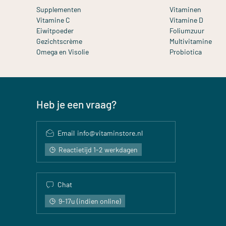
Supplementen
Vitaminen
Vitamine C
Vitamine D
Eiwitpoeder
Foliumzuur
Gezichtscrème
Multivitamine
Omega en Visolie
Probiotica
Heb je een vraag?
Email
info@vitaminstore.nl
Reactietijd 1-2 werkdagen
Chat
9-17u (indien online)