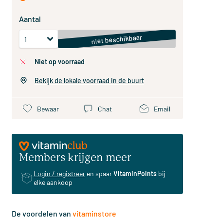
Aantal
niet beschikbaar
niet op voorraad
Bekijk de lokale voorraad in de buurt
Bewaar
Chat
Email
Members krijgen meer
Login / registreer
en spaar
VitaminPoints
bij
elke aankoop
De voordelen van
vitaminstore