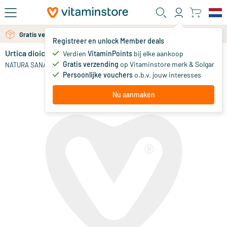
Ga naar de hoofdinhoud
Gratis verzending vanaf 25 euro
Gratis persoonlijk advies via chat of email
Registreer en unlock Member deals
Urtica dioica radix tinctuur
Verdien
VitaminPoints
bij elke aankoop
0
Gratis verzending
op Vitaminstore merk & Solgar
NATURA SANAT
Persoonlijke vouchers
o.b.v. jouw interesses
Nu aanmaken