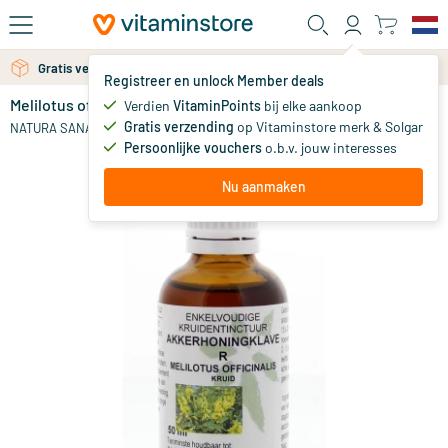
Ga naar de hoofdinhoud
Gratis verzending vanaf 25 euro
Gratis persoonlijk advies via chat of email
Registreer en unlock Member deals
Melilotus officinalis herb / honingklaver tinctuur
Verdien
VitaminPoints
bij elke aankoop
0
Gratis verzending
op Vitaminstore merk & Solgar
NATURA SANAT
Persoonlijke vouchers
o.b.v. jouw interesses
Nu aanmaken