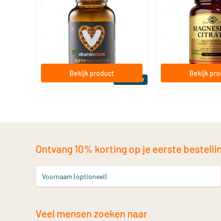
Super Magnesium
Magnesium Citrate
Citraat)
60/​120 tabletten
60/​120 tabletten
Vitaminstore
Solgar Vitamins
19
.
16
.
vanaf
vanaf
95
50
Bekijk product
Bekijk pr
Bestseller
Ontvang 10% korting op je eerste bestelling
Voornaam (optioneel)
Veel mensen zoeken naar