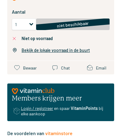
Aantal
niet beschikbaar
niet op voorraad
Bekijk de lokale voorraad in de buurt
Bewaar
Chat
Email
Members krijgen meer
Login / registreer
en spaar
VitaminPoints
bij
elke aankoop
De voordelen van
vitaminstore