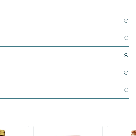
)
(136)