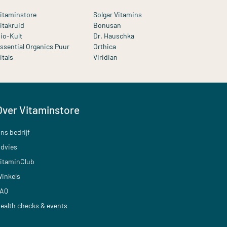
itaminstore
Solgar Vitamins
itakruid
Bonusan
io-Kult
Dr. Hauschka
ssential Organics Puur
Orthica
itals
Viridian
Over Vitaminstore
ns bedrijf
dvies
itaminClub
inkels
AQ
ealth checks & events