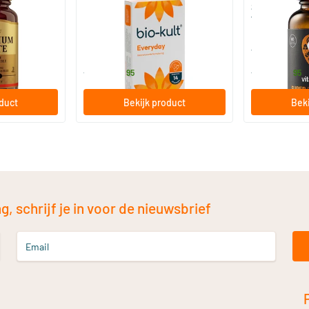
 (Magnesium
Bio-Kult Probiotica
Super D3 Extr
vitamine D
30/​60/​120 capsules
60/​120 so
Bio-Kult
Vitaminstore
13
.
17
.
vanaf
vanaf
95
95
oduct
Bekijk product
Beki
, schrijf je in voor de nieuwsbrief
Email