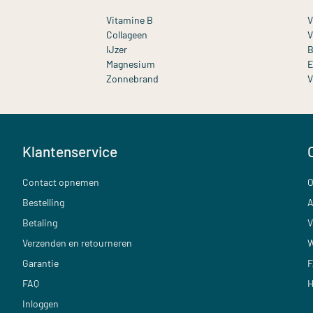
Vitamine B
V
Collageen
V
IJzer
B
Magnesium
E
Zonnebrand
V
Klantenservice
Contact opnemen
O
Bestelling
A
Betaling
V
Verzenden en retourneren
W
Garantie
F
FAQ
H
Inloggen