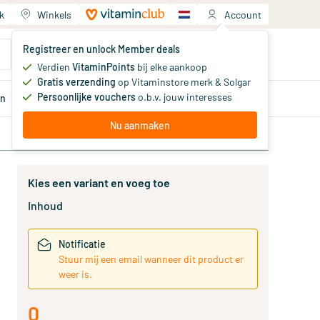
k
Winkels
Account
Jouw winkelwagen
Registreer en unlock Member deals
Je hebt nog geen producten
Verdien
VitaminPoints
bij elke aankoop
Gratis verzending
op Vitaminstore merk & Solgar
Persoonlijke vouchers
o.b.v. jouw interesses
en
Aanbiedingen
Member
deals
Advies
Nu aanmaken
Kies een variant en voeg toe
Inhoud
Notificatie
Stuur mij een email wanneer dit product er
weer is.
0