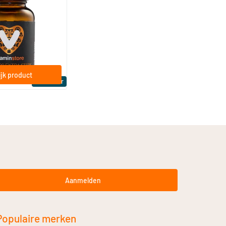
a Sterk 75 mcg
ftgels
jk product
Bestseller
Aanmelden
Populaire merken