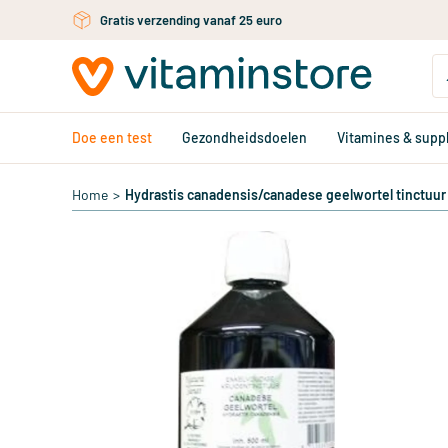
Gratis persoonlijk advies via chat of email
Ga naar de hoofdinhoud
Doe een test
Gezondheidsdoelen
Vitamines & sup
Home
>
Hydrastis canadensis/canadese geelwortel tinctuur