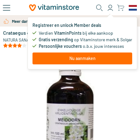
Ga naar de hoofdinhoud
Meer dan 325.000 tevreden klanten per jaar
Registreer en unlock Member deals
Crataegus oxyacantha / meidoorn tinctuur
Verdien
VitaminPoints
bij elke aankoop
0
Gratis verzending
op Vitaminstore merk & Solgar
NATURA SANAT
(1)
Persoonlijke vouchers
o.b.v. jouw interesses
Nu aanmaken