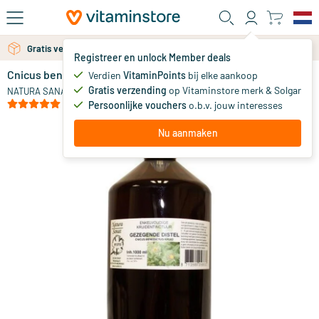
Ga naar de hoofdinhoud
Gratis verzending vanaf 25 euro
Gratis persoonlijk advies via chat of email
Registreer en unlock Member deals
Cnicus benedictus / gezegende distel bio tinctuur
Verdien
VitaminPoints
bij elke aankoop
0
Gratis verzending
op Vitaminstore merk & Solgar
NATURA SANAT
(2)
Persoonlijke vouchers
o.b.v. jouw interesses
Nu aanmaken