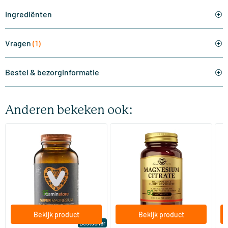
Ingrediënten
Vragen
(1)
Bestel & bezorginformatie
Anderen bekeken ook:
(510)
(287)
Super Magnesium
Magnesium Citrate
Bi
(Magnesium Citraat)
60/​120 tabletten
60/​120 tabletten
Vitaminstore
Solgar Vitamins
Bi
19
.
16
.
vanaf
vanaf
v
95
50
Bekijk product
Bekijk product
Bestseller