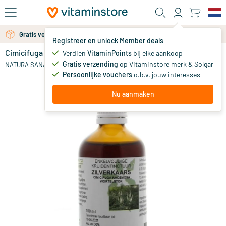
Ga naar de hoofdinhoud
Gratis persoonlijk advies via chat of email
Gratis verzending vanaf 25 euro
Registreer en unlock Member deals
Cimicifuga racemosa / zilverkaars tinctuur
Verdien
VitaminPoints
bij elke aankoop
0
Gratis verzending
op Vitaminstore merk & Solgar
NATURA SANAT
Persoonlijke vouchers
o.b.v. jouw interesses
Nu aanmaken