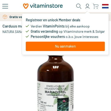
Ga naar de hoofdinhoud
Gratis verzending vanaf 25 euro
Gratis persoonlijk advies via chat of email
Registreer en unlock Member deals
Carduus marianus fructus / mariadistel tinctuur
Verdien
VitaminPoints
bij elke aankoop
0
Gratis verzending
op Vitaminstore merk & Solgar
NATURA SANAT
Persoonlijke vouchers
o.b.v. jouw interesses
Nu aanmaken